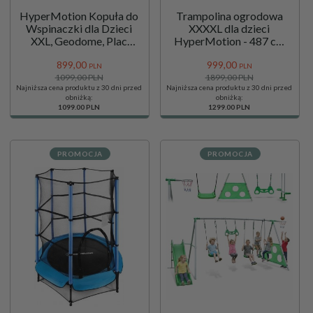
HyperMotion Kopuła do
Trampolina ogrodowa
Wspinaczki dla Dzieci
XXXXL dla dzieci
XXL, Geodome, Plac
HyperMotion - 487 cm
Zabaw w Ogrodzie,
16FT - z drabinką i siatką
899,
00
999,
00
Średnica: 3 m
wewnętrzną - do domu i
PLN
PLN
1099,00 PLN
ogrodu - 150kg max
1899,00 PLN
Najniższa cena produktu z 30 dni przed
Najniższa cena produktu z 30 dni przed
obniżką:
obniżką:
1099.00 PLN
1299.00 PLN
PROMOCJA
PROMOCJA