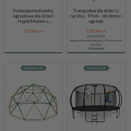
Podwójna huśtawka
Trampolina dla dzieci z
ogrodowa dla dzieci
rączką - 97cm - do domu i
HyperMotion z
ogrodu
regulowaną wysokością
219,
00
129,
00
siedziska, kolor beżowy
PLN
PLN
219,00 PLN
Najniższa cena produktu z 30 dni przed
obniżką:
179.00 PLN
PROMOCJA
PROMOCJA