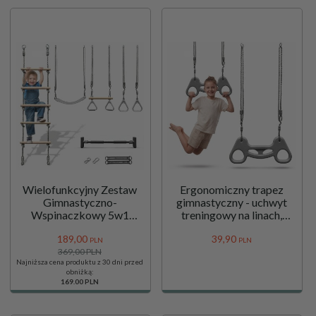
Wielofunkcyjny Zestaw
Ergonomiczny trapez
Gimnastyczno-
gimnastyczny - uchwyt
Wspinaczkowy 5w1
treningowy na linach,
HyperMotion z Drążkiem
zestaw do huśtawki
189,
00
39,
90
Rozporowym – do domu i
HyperMotion
PLN
PLN
369,00 PLN
ogrodu
Najniższa cena produktu z 30 dni przed
obniżką:
169.00 PLN