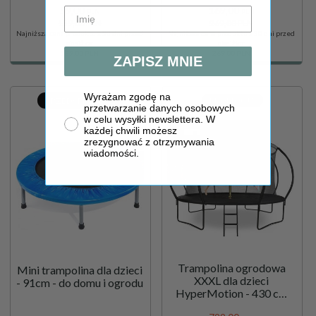
59,
00
169,
00
PLN
PLN
139,00 PLN
269,00 PLN
Najniższa cena produktu z 30 dni przed
Najniższa cena produktu z 30 dni przed
obniżką:
obniżką:
139.00 PLN
269.00 PLN
ZAPISZ MNIE
Wyrażam zgodę na
PRZEDSPRZEDAŻ
PROMOCJA
przetwarzanie danych osobowych
w celu wysyłki newslettera. W
każdej chwili możesz
zrezygnować z otrzymywania
wiadomości.
Trampolina ogrodowa
Mini trampolina dla dzieci
XXXL dla dzieci
- 91cm - do domu i ogrodu
HyperMotion - 430 cm
14FT - z drabinką i siatką