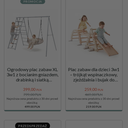
PROMOCJA
Ogrodowy plac zabaw XL
Plac zabaw dla dzieci 3w1
3w1 z bocianim gniazdem,
– trójkąt wspinaczkowy,
drabinką i siatką
zjeżdżalnia i bujak do
wspinaczkową
domu i sali zabaw
399,
00
259,
00
HyperMotion
PLN
PLN
799,00 PLN
469,00 PLN
Najniższa cena produktu z 30 dni przed
Najniższa cena produktu z 30 dni przed
obniżką:
obniżką:
499.00 PLN
219.00 PLN
PRZEDSPRZEDAŻ