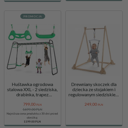
PROMOCJA
Huśtawka ogrodowa
Drewniany skoczek dla
stalowa XXL - 2 siedziska,
dziecka ze stojakiem i
drabinka, trapez
regulowanym siedziskiem
gimnastyczny
– jumper dla niemowląt
799,
00
249,
00
PLN
PLN
1699,00 PLN
Najniższa cena produktu z 30 dni przed
obniżką:
1199.00 PLN