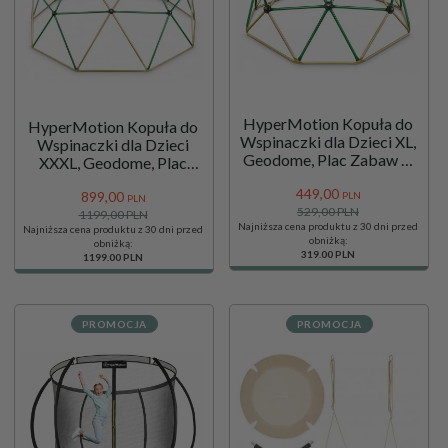
HyperMotion Kopuła do
HyperMotion Kopuła do
Wspinaczki dla Dzieci XL,
Wspinaczki dla Dzieci
Geodome, Plac Zabaw w
XXXL, Geodome, Plac
Ogrodzie, Średnica: 1,8 m
Zabaw w Ogrodzie,
449,
00
899,
00
Średnica: 3,7 m
PLN
PLN
529,00 PLN
1199,00 PLN
Najniższa cena produktu z 30 dni przed
Najniższa cena produktu z 30 dni przed
obniżką:
obniżką:
319.00 PLN
1199.00 PLN
PROMOCJA
PROMOCJA