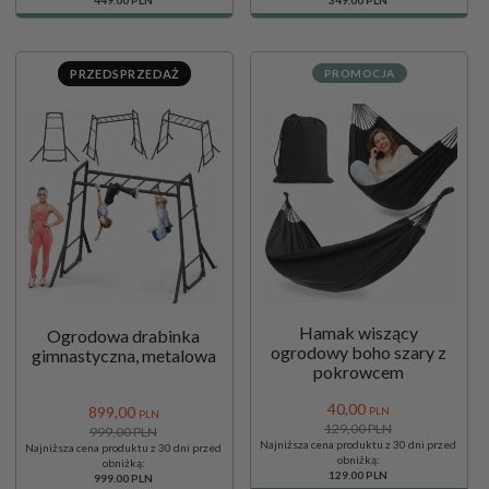
PRZEDSPRZEDAŻ
PROMOCJA
Hamak wiszący
Ogrodowa drabinka
ogrodowy boho szary z
gimnastyczna, metalowa
pokrowcem
40,
00
899,
00
PLN
PLN
129,00 PLN
999,00 PLN
Najniższa cena produktu z 30 dni przed
Najniższa cena produktu z 30 dni przed
obniżką:
obniżką:
129.00 PLN
999.00 PLN