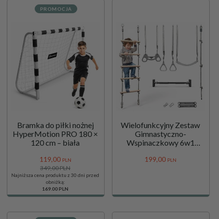
PROMOCJA
Bramka do piłki nożnej
Wielofunkcyjny Zestaw
HyperMotion PRO 180 ×
Gimnastyczno-
120 cm – biała
Wspinaczkowy 6w1
HyperMotion z Drążkiem
119,
00
199,
00
Rozporowym - do domu i
PLN
PLN
349,00 PLN
ogrodu
Najniższa cena produktu z 30 dni przed
obniżką:
169.00 PLN