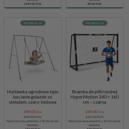
2399.00 PLN
89.00 PLN
PROMOCJA
PROMOCJA
Huśtawka ogrodowa typu
Bramka do piłki nożnej
bocianie gniazdo ze
HyperMotion 240 × 160
stelażem, szaro-beżowa
cm – czarna
249,
00
269,
00
PLN
PLN
449,00 PLN
349,00 PLN
Najniższa cena produktu z 30 dni przed
Najniższa cena produktu z 30 dni przed
obniżką:
obniżką:
449.00 PLN
349.00 PLN