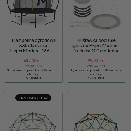
Trampolina ogrodowa
Huśtawka bocianie
XXL dla dzieci
gniazdo HyperMotion -
HyperMotion - 366 cm
średnica 100 cm, kolor
12FT - z drabinką i siatką
szary
689,
00
99,
00
wewnętrzną - do domu i
PLN
PLN
ogrodu - 150kg max
799,00 PLN
249,00 PLN
Najniższa cena produktu z 30 dni przed
Najniższa cena produktu z 30 dni przed
obniżką:
obniżką:
729.00 PLN
179.00 PLN
PRZEDSPRZEDAŻ