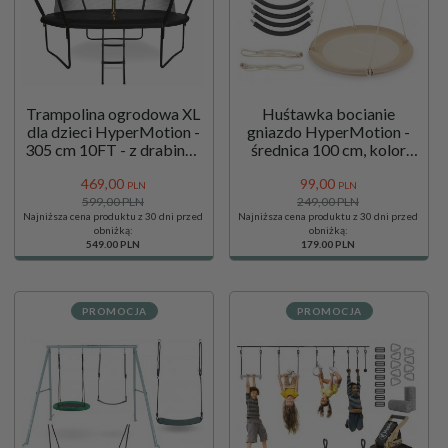
Trampolina ogrodowa XL
Huśtawka bocianie
dla dzieci HyperMotion -
gniazdo HyperMotion -
305 cm 10FT - z drabinką
średnica 100 cm, kolor
i siatką wewnętrzną - do
beżowy boho
469,
00
99,
00
domu i ogrodu
PLN
PLN
599,00 PLN
249,00 PLN
Najniższa cena produktu z 30 dni przed
Najniższa cena produktu z 30 dni przed
obniżką:
obniżką:
549.00 PLN
179.00 PLN
PROMOCJA
PROMOCJA