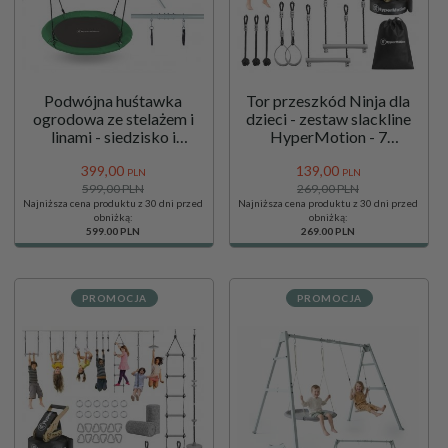
Podwójna huśtawka
Tor przeszkód Ninja dla
ogrodowa ze stelażem i
dzieci - zestaw slackline
linami - siedzisko i
HyperMotion - 7
bocianie gniazdo
przeszkód
399,
00
139,
00
PLN
PLN
599,00 PLN
269,00 PLN
Najniższa cena produktu z 30 dni przed
Najniższa cena produktu z 30 dni przed
obniżką:
obniżką:
599.00 PLN
269.00 PLN
PROMOCJA
PROMOCJA