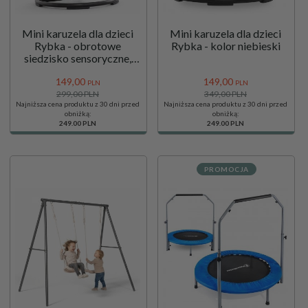
Mini karuzela dla dzieci
Mini karuzela dla dzieci
Rybka - obrotowe
Rybka - kolor niebieski
siedzisko sensoryczne,
krzesło balansujące -
149,
00
149,
00
kolor beżowy
PLN
PLN
299,00 PLN
349,00 PLN
Najniższa cena produktu z 30 dni przed
Najniższa cena produktu z 30 dni przed
obniżką:
obniżką:
249.00 PLN
249.00 PLN
PROMOCJA