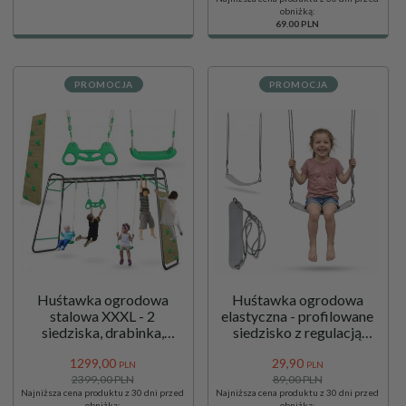
obniżką:
69.00 PLN
PROMOCJA
PROMOCJA
Huśtawka ogrodowa
Huśtawka ogrodowa
stalowa XXXL - 2
elastyczna - profilowane
siedziska, drabinka,
siedzisko z regulacją
trapez gimnastyczny,
wysokości
1299,
00
29,
90
ścianka wspinaczkowa
PLN
PLN
2399,00 PLN
89,00 PLN
Najniższa cena produktu z 30 dni przed
Najniższa cena produktu z 30 dni przed
obniżką:
obniżką: