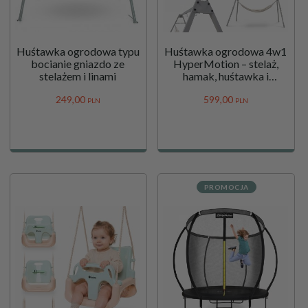
Huśtawka ogrodowa typu
Huśtawka ogrodowa 4w1
bocianie gniazdo ze
HyperMotion – stelaż,
stelażem i linami
hamak, huśtawka i
bocianie gniazdo
249,
00
599,
00
PLN
PLN
PROMOCJA