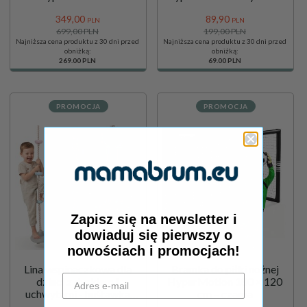
przeszkód
oparciem
349,
00
89,
90
PLN
PLN
699,00 PLN
199,00 PLN
Najniższa cena produktu z 30 dni przed
Najniższa cena produktu z 30 dni przed
obniżką:
obniżką:
269.00 PLN
69.00 PLN
PROMOCJA
PROMOCJA
Zapisz się na newsletter i
dowiaduj się pierwszy o
nowościach i promocjach!
Lina wspinaczkowa dla
Bramka do piłki nożnej
dzieci z dyskiem i
HyperMotion 180 × 120
uchwytami - huśtawka
cm – czarna
ogrodowa HyperMotion