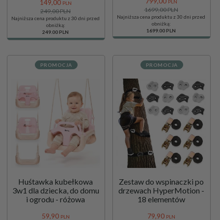
799,
00
wewnętrzną - do domu i
149,
00
PLN
PLN
ogrodu - 150kg max
1699,00 PLN
249,00 PLN
Najniższa cena produktu z 30 dni przed
Najniższa cena produktu z 30 dni przed
obniżką:
obniżką:
1699.00 PLN
249.00 PLN
PROMOCJA
PROMOCJA
Huśtawka kubełkowa
Zestaw do wspinaczki po
3w1 dla dziecka, do domu
drzewach HyperMotion -
i ogrodu - różowa
18 elementów
59,
90
79,
90
PLN
PLN