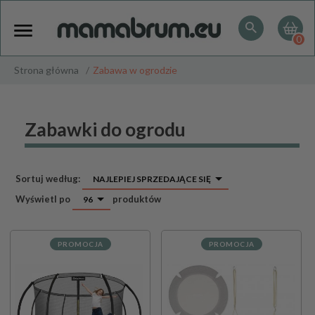
0
Strona główna
Zabawa w ogrodzie
Zabawki do ogrodu
sort
Sortuj według:
NAJLEPIEJ SPRZEDAJĄCE SIĘ
pop
Wyświetl po
produktów
96
PROMOCJA
PROMOCJA