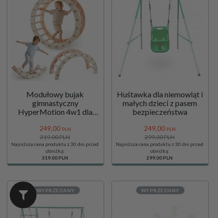
Modułowy bujak
Huśtawka dla niemowląt i
gimnastyczny
małych dzieci z pasem
HyperMotion 4w1 dla
bezpieczeństwa
dzieci - koło, bujak, łuk
249,
00
249,
00
wspinaczkowy i element
PLN
PLN
do balansowania do domu
319,00 PLN
299,00 PLN
Najniższa cena produktu z 30 dni przed
Najniższa cena produktu z 30 dni przed
i sali zabaw
obniżką:
obniżką:
319.00 PLN
299.00 PLN
WYPRZEDANY
WYPRZEDANY