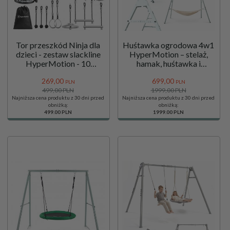
Tor przeszkód Ninja dla
Huśtawka ogrodowa 4w1
dzieci - zestaw slackline
HyperMotion – stelaż,
HyperMotion - 10
hamak, huśtawka i
przeszkód
bocianie gniazdo
269,
00
699,
00
PLN
PLN
499,00 PLN
1999,00 PLN
Najniższa cena produktu z 30 dni przed
Najniższa cena produktu z 30 dni przed
obniżką:
obniżką:
499.00 PLN
1999.00 PLN