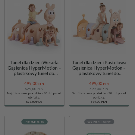
Tunel dla dzieci Wesoła
Tunel dla dzieci Pastelowa
Gąsienica HyperMotion –
Gąsienica HyperMotion –
plastikowy tunel do
plastikowy tunel do
zabawy w domu i
zabawy w domu i
499,
00
499,
00
ogrodzie, beżowy
ogrodzie
PLN
PLN
629,00 PLN
599,00 PLN
Najniższa cena produktu z 30 dni przed
Najniższa cena produktu z 30 dni przed
obniżką:
obniżką:
629.00 PLN
599.00 PLN
PROMOCJA
WYPRZEDANY