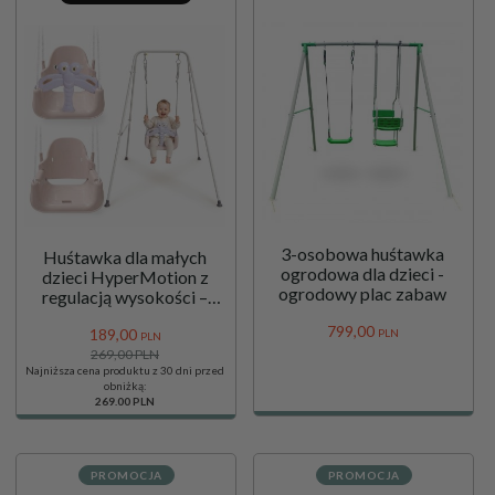
3-osobowa huśtawka
Huśtawka dla małych
ogrodowa dla dzieci -
dzieci HyperMotion z
ogrodowy plac zabaw
regulacją wysokości –
wolnostojąca, na stelażu,
799,
00
189,
00
do domu i ogrodu
PLN
PLN
269,00 PLN
Najniższa cena produktu z 30 dni przed
obniżką:
269.00 PLN
PROMOCJA
PROMOCJA