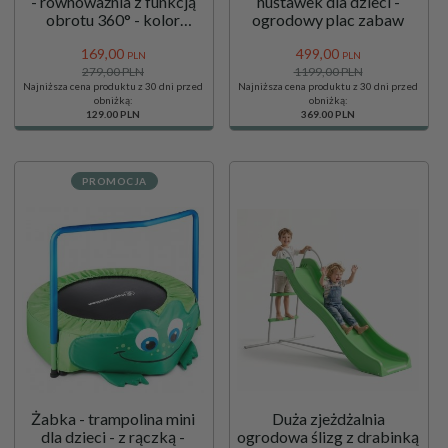
- równoważnia z funkcją
huśtawek dla dzieci -
obrotu 360° - kolor
ogrodowy plac zabaw
beżowy
169,
00
499,
00
PLN
PLN
279,00 PLN
1199,00 PLN
Najniższa cena produktu z 30 dni przed
Najniższa cena produktu z 30 dni przed
obniżką:
obniżką:
129.00 PLN
369.00 PLN
PROMOCJA
Żabka - trampolina mini
Duża zjeżdżalnia
dla dzieci - z rączką -
ogrodowa ślizg z drabinką