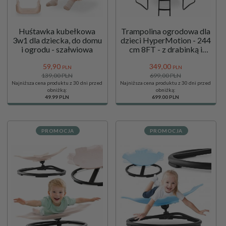
Huśtawka kubełkowa
Trampolina ogrodowa dla
3w1 dla dziecka, do domu
dzieci HyperMotion - 244
i ogrodu - szałwiowa
cm 8FT - z drabinką i
siatką wewnętrzną - do
59,
90
349,
00
domu i ogrodu
PLN
PLN
139,00 PLN
699,00 PLN
Najniższa cena produktu z 30 dni przed
Najniższa cena produktu z 30 dni przed
obniżką:
obniżką:
49.99 PLN
699.00 PLN
PROMOCJA
PROMOCJA