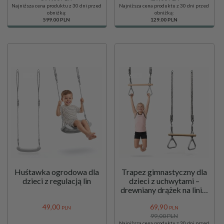
Najniższa cena produktu z 30 dni przed
Najniższa cena produktu z 30 dni przed
obniżką:
obniżką:
599.00 PLN
129.00 PLN
Huśtawka ogrodowa dla
Trapez gimnastyczny dla
dzieci z regulacją lin
dzieci z uchwytami –
drewniany drążek na linie,
zestaw do huśtawki
49,
00
69,
90
HyperMotion
PLN
PLN
99,00 PLN
Najniższa cena produktu z 30 dni przed