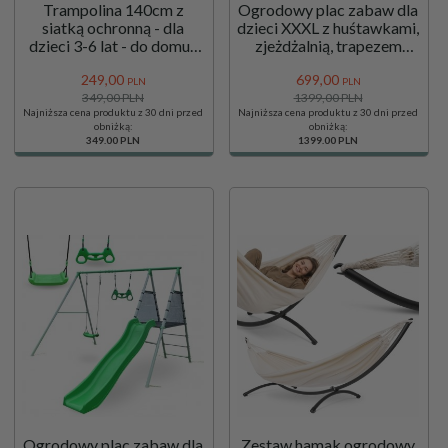
Trampolina 140cm z
Ogrodowy plac zabaw dla
siatką ochronną - dla
dzieci XXXL z huśtawkami,
dzieci 3-6 lat - do domu i
zjeżdżalnią, trapezem
ogrodu
gimnastycznym, koszem
249,
00
699,
00
do koszykówki i bramką
PLN
PLN
349,00 PLN
do piłki nożnej
1399,00 PLN
Najniższa cena produktu z 30 dni przed
Najniższa cena produktu z 30 dni przed
obniżką:
obniżką:
349.00 PLN
1399.00 PLN
Ogrodowy plac zabaw dla
Zestaw hamak ogrodowy