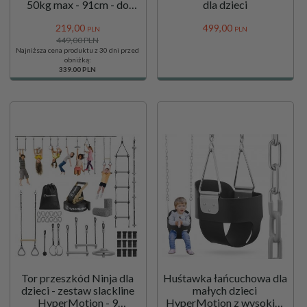
50kg max - 91cm - do
dla dzieci
domu i ogrodu
219,
00
499,
00
PLN
PLN
449,00 PLN
Najniższa cena produktu z 30 dni przed
obniżką:
339.00 PLN
Tor przeszkód Ninja dla
Huśtawka łańcuchowa dla
dzieci - zestaw slackline
małych dzieci
HyperMotion - 9
HyperMotion z wysokim