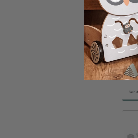
Drew
Najniż