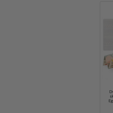
D
s
Eg