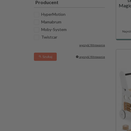
s
Producent
Magic
HyperMotion
Mamabrum
Moby-System
Najniż
Twistcar
wyczyść filtrowanie
Szukaj
wyczyść filtrowanie