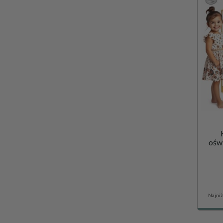
oświ
Najniż