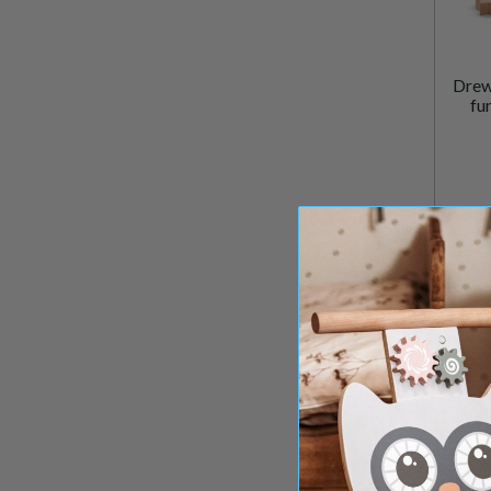
Drew
fu
Najniż