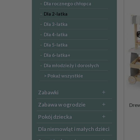
Dla rocznego chłopca
Dla 2-latka
Dla 3-latka
Dla 4-latka
Dla 5-latka
Dla 6-latka+
Dla młodzieży i dorosłych
> Pokaż wszystkie
Zabawki
Zabawa w ogrodzie
Drewn
Pokój dziecka
Dla niemowląt i małych dzieci