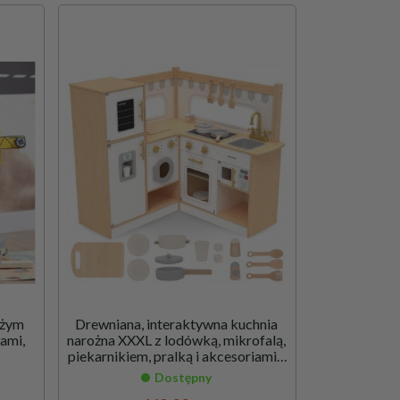
użym
Drewniana, interaktywna kuchnia
ami,
narożna XXXL z lodówką, mikrofalą,
piekarnikiem, pralką i akcesoriami -
naturalna
Dostępny