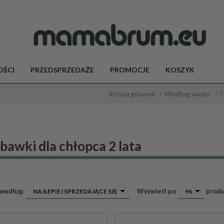
ŚCI
PRZEDSPRZEDAŻE
PROMOCJE
KOSZYK
Strona główna
Według wieku
D
bawki dla chłopca 2 lata
sort
pop
 według:
Wyświetl po
prod
NAJLEPIEJ SPRZEDAJĄCE SIĘ
96