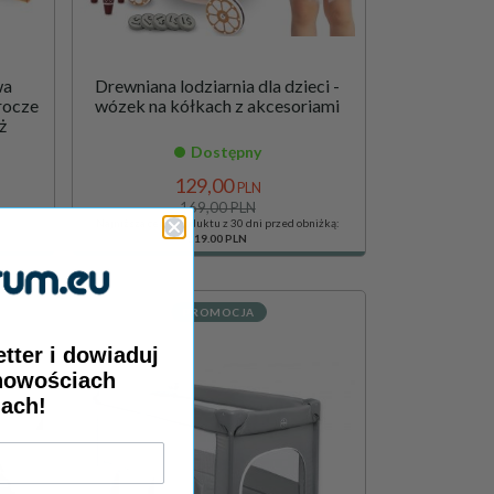
wa
Drewniana lodziarnia dla dzieci -
rocze
wózek na kółkach z akcesoriami
ż
Dostępny
129,
00
PLN
169,00 PLN
Najniższa cena produktu z 30 dni przed obniżką:
119.00 PLN
PROMOCJA
etter
i dowiaduj
 nowościach
jach!