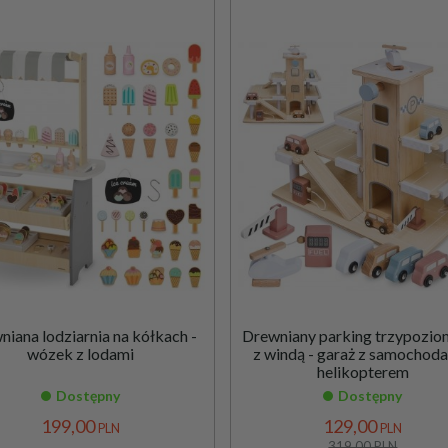
iana lodziarnia na kółkach -
Drewniany parking trzypozi
wózek z lodami
z windą - garaż z samochoda
helikopterem
Dostępny
Dostępny
199,
00
129,
00
PLN
PLN
319,00 PLN