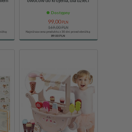
eniem
owoców do krojenia, dla dzieci
Dostępny
99,
00
PLN
169,00 PLN
niżką:
Najniższa cena produktu z 30 dni przed obniżką:
89.00 PLN