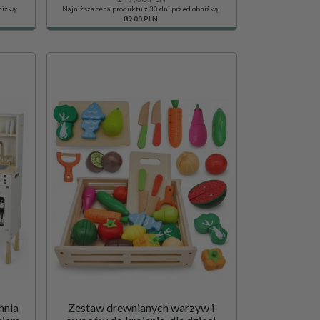
niżką:
Najniższa cena produktu z 30 dni przed obniżką:
89.00 PLN
hnia
Zestaw drewnianych warzyw i