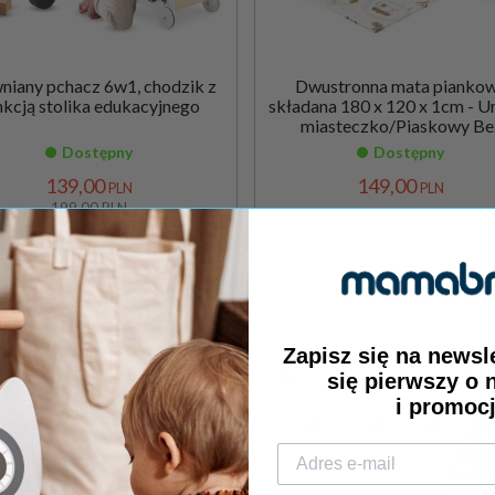
niany pchacz 6w1, chodzik z
Dwustronna mata pianko
nkcją stolika edukacyjnego
składana 180 x 120 x 1cm - U
miasteczko/Piaskowy Be
Dostępny
Dostępny
139,
00
149,
00
PLN
PLN
199,00 PLN
sza cena produktu z 30 dni przed obniżką:
119.00 PLN
Zapisz się na newsl
się pierwszy o
i promoc