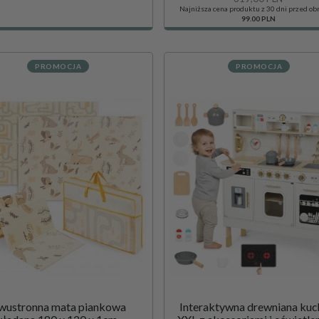
Najniższa cena produktu z 30 dni przed ob
99.00 PLN
PROMOCJA
PROMOCJA
wustronna mata piankowa
Interaktywna drewniana kuc