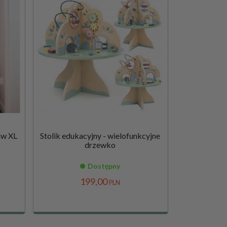
aw XL
Stolik edukacyjny - wielofunkcyjne
drzewko
Dostępny
199,
00
PLN