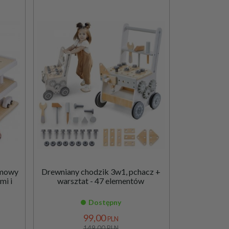
omowy
Drewniany chodzik 3w1, pchacz +
mi i
warsztat - 47 elementów
Dostępny
99,
00
PLN
149,00 PLN