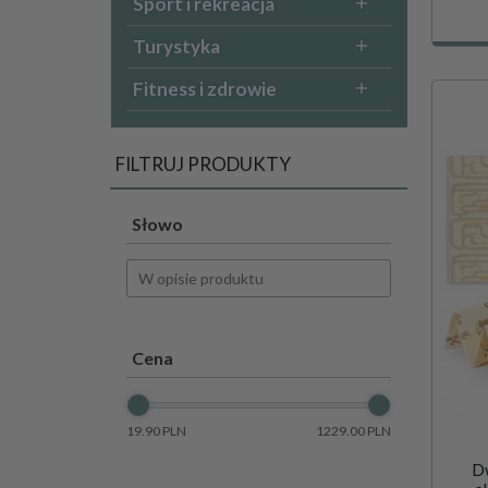
Sport i rekreacja
Turystyka
Fitness i zdrowie
FILTRUJ PRODUKTY
Słowo
Cena
19.90 PLN
1229.00 PLN
D