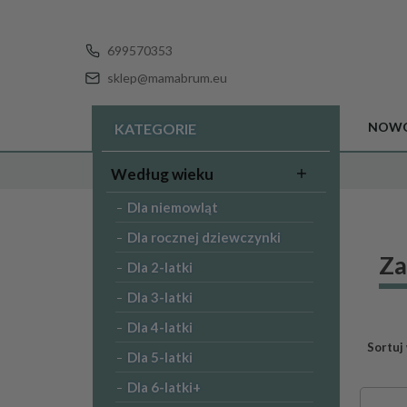
699570353
sklep@mamabrum.eu
NOWO
KATEGORIE
Według wieku
Dla niemowląt
Dla rocznej dziewczynki
Za
Dla 2-latki
Dla 3-latki
Dla 4-latki
Sortuj
Dla 5-latki
Dla 6-latki+