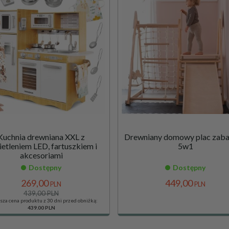
Kuchnia drewniana XXL z
Drewniany domowy plac zab
etleniem LED, fartuszkiem i
5w1
akcesoriami
Dostępny
Dostępny
269,
00
449,
00
PLN
PLN
439,00 PLN
sza cena produktu z 30 dni przed obniżką:
439.00 PLN