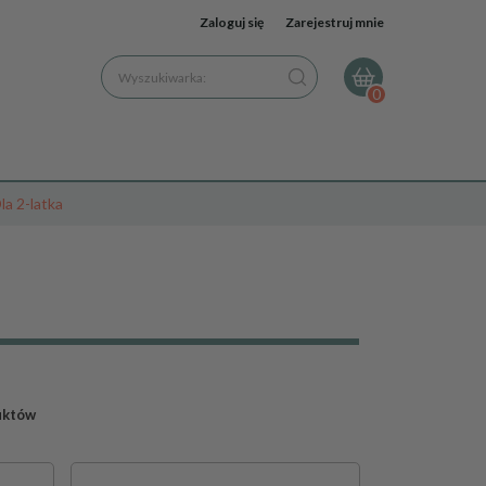
Zaloguj się
Zarejestruj mnie
Wyszukiwarka:
0
la 2-latka
uktów