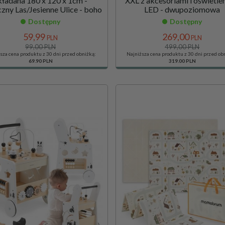
kładana 180 x 120 x 1cm -
XXL z akcesoriami i oświetl
zny Las/Jesienne Ulice - boho
LED - dwupoziomowa
Dostępny
Dostępny
59,
99
269,
00
PLN
PLN
99,00 PLN
499,00 PLN
sza cena produktu z 30 dni przed obniżką:
Najniższa cena produktu z 30 dni przed ob
69.90 PLN
319.00 PLN