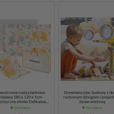
wustronna mata piankowa
Drewniany plac budowy z d
kładana 180 x 120 x 1cm -
ruchomym dźwigiem i pojazd
zotyczne słonie/Delikatna
żuraw wieżowy
Szarość
Dostępny
Dostępny