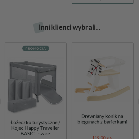
Inni klienci wybrali...
PROMOCJA
Drewniany konik na
biegunach z barierkami
Łóżeczko turystyczne /
Kojec Happy Traveller
BASIC - szare
119,
00
PLN