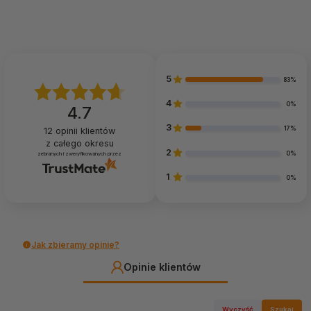
mięśni i doskonaleniu koordynacji ruchów. Dodaje także
dzieciom pewności siebie i uczy je samodzielności.
Specyfikacja
5
83%
wymiary zjeżdżalni: 185 (dł.) x 95 (szer.) x 109 (wys.)
4
cm
0%
4.7
długość ślizgu: 183 cm
3
17%
12
opinii klientów
z całego okresu
wymiary opakowania: 177 (dł.) x 41 (szer.) x 23 (wys.)
2
0%
zebranych i zweryfikowanych przez
cm
1
kolor zielony
0%
waga: 8,6 kg
maksymalne obciążenie 45 kg
materiały: stal, PP
Jak zbieramy opinie?
Opinie klientów
Bezpieczeństwo
Ogrodowa zjeżdżalnia dla dzieci spełnia
normę
Wyczyść
Szukaj