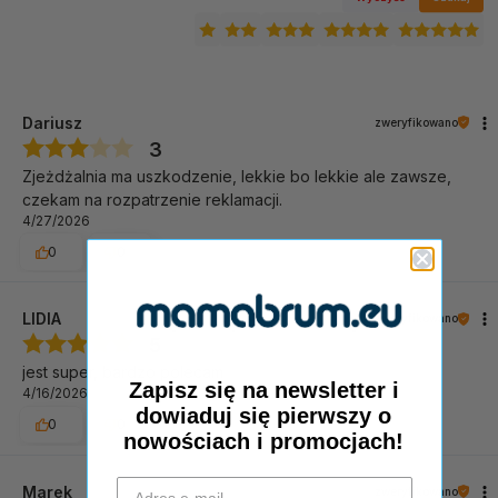
bezpieczeństwa EN71
, posiada gładką powierzchnię i
zaokrąglone krawędzie. Została stworzona w oparciu o
wysokie standardy jakości, dzięki czemu zapewnia długie i
bezpieczne użytkowanie.
Dariusz
zweryfikowano
3
Zjeżdżalnia ma uszkodzenie, lekkie bo lekkie ale zawsze,
czekam na rozpatrzenie reklamacji.
4/27/2026
0
0
LIDIA
zweryfikowano
5
jest super, bardzo polecam
Zapisz się na newsletter i
4/16/2026
dowiaduj się pierwszy o
0
0
nowościach i promocjach!
Marek
zweryfikowano