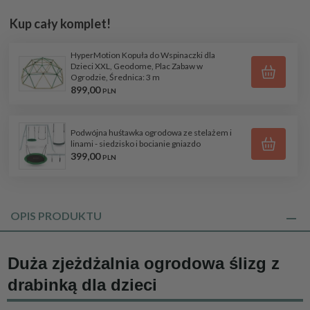
Kup cały komplet!
HyperMotion Kopuła do Wspinaczki dla
Dzieci XXL, Geodome, Plac Zabaw w
Ogrodzie, Średnica: 3 m
899,
00
PLN
Podwójna huśtawka ogrodowa ze stelażem i
linami - siedzisko i bocianie gniazdo
399,
00
PLN
OPIS PRODUKTU
Duża zjeżdżalnia ogrodowa ślizg z
drabinką dla dzieci