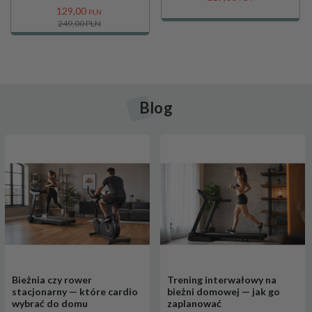
129,
00
PLN
249,00 PLN
Blog
Bieżnia czy rower
Trening interwałowy na
stacjonarny — które cardio
bieżni domowej — jak go
wybrać do domu
zaplanować