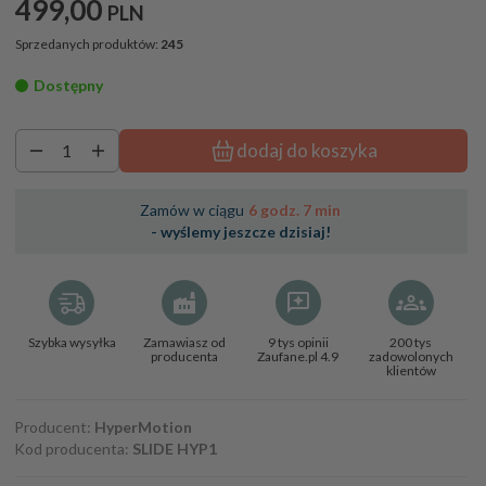
499,
00
PLN
Sprzedanych produktów:
245
Dostępny
dodaj do koszyka
Zamów w ciągu
6 godz. 7 min
- wyślemy jeszcze dzisiaj!
Szybka wysyłka
Zamawiasz od
9 tys opinii
200 tys
producenta
Zaufane.pl 4.9
zadowolonych
klientów
Producent:
HyperMotion
Kod producenta:
SLIDE HYP1