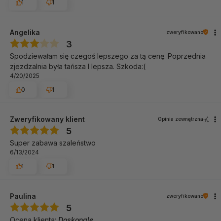
1
1
Angelika
zweryfikowano
3
Spodziewałam się czegoś lepszego za tą cenę. Poprzednia
zjezdzalnia była tańsza I lepsza. Szkoda:(
4/20/2025
0
1
Zweryfikowany klient
Opinia zewnętrzna
5
Super zabawa szaleństwo
6/13/2024
1
1
Paulina
zweryfikowano
5
Ocena klienta:
Doskonale