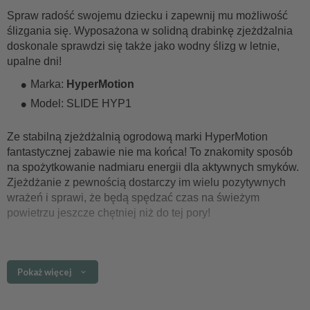
Spraw radość swojemu dziecku i zapewnij mu możliwość
ślizgania się. Wyposażona w solidną drabinkę zjeżdżalnia
doskonale sprawdzi się także jako wodny ślizg w letnie,
upalne dni!
Marka:
HyperMotion
Model: SLIDE HYP1
Ze stabilną zjeżdżalnią ogrodową marki HyperMotion
fantastycznej zabawie nie ma końca! To znakomity sposób
na spożytkowanie nadmiaru energii dla aktywnych smyków.
Zjeżdżanie z pewnością dostarczy im wielu pozytywnych
wrażeń i sprawi, że będą spędzać czas na świeżym
powietrzu jeszcze chętniej niż do tej pory!
Główne cechy
Pokaż więcej
zjeżdżalnia wykonana
z wysokiej jakości materiałów
wyposażona w poręcze
- wysoki poziom