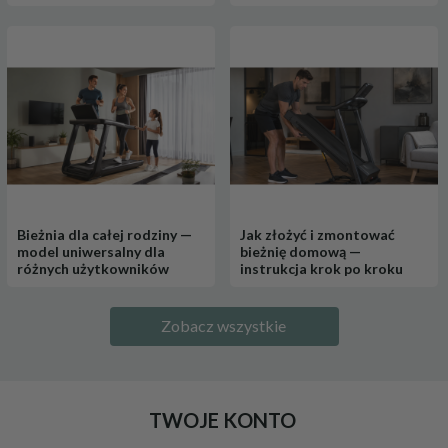
Bieżnia dla całej rodziny —
Jak złożyć i zmontować
model uniwersalny dla
bieżnię domową —
różnych użytkowników
instrukcja krok po kroku
Zobacz wszystkie
TWOJE KONTO
Duża zjeżdżalnia ogrodowa ślizg z drabinką dla dzieci
499,
00
PLN