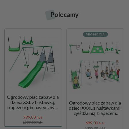
Polecamy
PROMOCJA
Ogrodowy plac zabaw dla
dzieci XXL z huśtawką,
Ogrodowy plac zabaw dla
trapezem gimnastycznym
dzieci XXXL z huśtawkami,
i zjeżdżalnią
zjeżdżalnią, trapezem
799,
00
gimnastycznym, koszem
PLN
1399,00 PLN
699,
00
do koszykówki i bramką
PLN
do piłki nożnej
1399,00 PLN