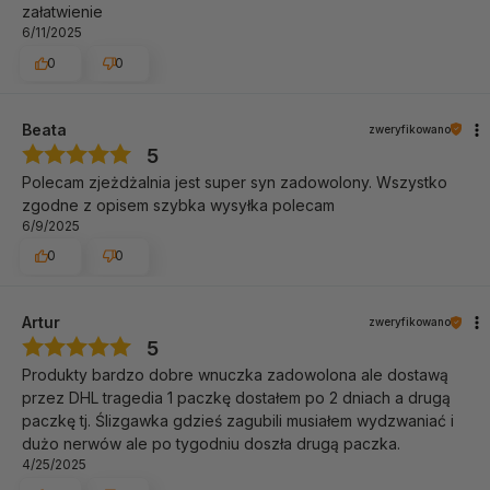
załatwienie
6/11/2025
0
0
Beata
zweryfikowano
5
Polecam zjeżdżalnia jest super syn zadowolony. Wszystko
zgodne z opisem szybka wysyłka polecam
6/9/2025
0
0
Artur
zweryfikowano
5
Produkty bardzo dobre wnuczka zadowolona ale dostawą
przez DHL tragedia 1 paczkę dostałem po 2 dniach a drugą
paczkę tj. Ślizgawka gdzieś zagubili musiałem wydzwaniać i
dużo nerwów ale po tygodniu doszła drugą paczka.
4/25/2025