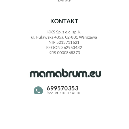
KONTAKT
KKS Sp. z o.o. sp. k.
ul. Puławska 435a, 02-801 Warszawa
NIP 5213711621
REGON 362953432
KRS 0000868373
Kamienie balansujące kolorowe - 9 sztuk
199,
00
699570353
PLN
sklep@mamabrum.eu