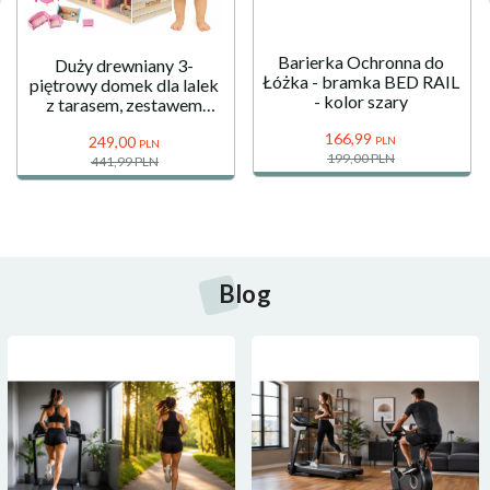
Barierka Ochronna do
Duży drewniany 3-
Łóżka - bramka BED RAIL
piętrowy domek dla lalek
- kolor szary
z tarasem, zestawem
mebli i oświetleniem LED!
166,
99
249,
00
PLN
PLN
199,00 PLN
441,99 PLN
Blog