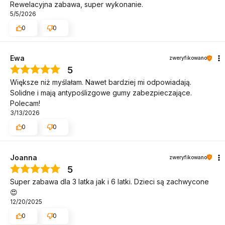
Rewelacyjna zabawa, super wykonanie.
wymiary największego kamienia (niebieski): 38 x 40 x
5/5/2026
22 cm
0
0
wymiary opakowania: 41 x 41 x 34 cm
waga: 3,4 kg
Ewa
zweryfikowano
waga z opakowaniem: 4,3 kg
5
materiały: PP
Większe niż myślałam. Nawet bardziej mi odpowiadają.
Solidne i mają antypoślizgowe gumy zabezpieczające.
Bezpieczeństwo
Polecam!
3/13/2026
Kamienie sensoryczne zostały wykonane z dużą dbałością
0
0
o detale i dostosowane do potrzeb małych dzieci. Nie
posiadają ostrych krawędzi.
Spełniają wszelkie wymogi
Joanna
bezpieczeństwa, obowiązujące w UE.
zweryfikowano
5
Super zabawa dla 3 latka jak i 6 latki. Dzieci są zachwycone
😍
12/20/2025
0
0