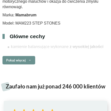
motorycznego maluchów i okazja do ćwiczenia zmysłu
równowagi.
Marka:
Mamabrum
Model: MAM223 STEP STONES
Główne cechy
kamienie balansujące wykonane
z wysokiej jakości
tworzywa sztucznego
wyjątkowa wytrzymałość
Pokaż więcej
antypoślizgowa powierzchnia
minimalistyczny design - pastelowe kolory
łatwość utrzymania w czystości
Z
aufało nam już ponad 246 000 klientów
w zestawie znajduje się
9 kamieni w różnych
kolorach i rozmiarach
maksymalne obciążenie: 50 kg
dla dzieci powyżej 3. roku życia