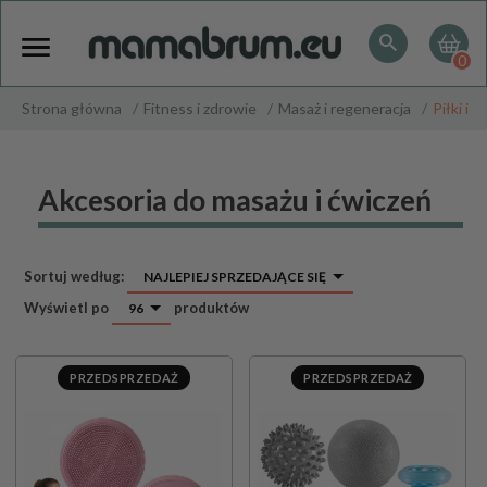
0
Strona główna
Fitness i zdrowie
Masaż i regeneracja
Piłki i 
Akcesoria do masażu i ćwiczeń
sort
Sortuj według:
NAJLEPIEJ SPRZEDAJĄCE SIĘ
pop
Wyświetl po
produktów
96
PRZEDSPRZEDAŻ
PRZEDSPRZEDAŻ