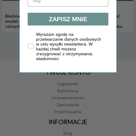
Bieżnia dla całej rodziny —
Jak złożyć i zmontować
ZAPISZ MNIE
model uniwersalny dla
bieżnię domową —
różnych użytkowników
instrukcja krok po kroku
Wyrażam zgodę na
przetwarzanie danych osobowych
Zobacz wszystkie
w celu wysyłki newslettera. W
każdej chwili możesz
zrezygnować z otrzymywania
wiadomości.
TWOJE KONTO
Logowanie
Rejestracja
Ustawienia konta
Zamówienia
Przechowalnia
INFORMACJE
Blog