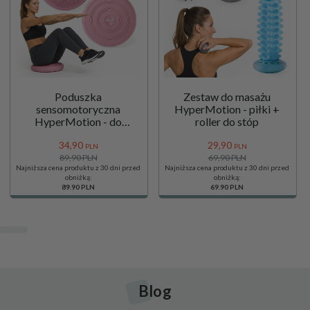
Poduszka
Zestaw do masażu
sensomotoryczna
HyperMotion - piłki +
HyperMotion - do
roller do stóp
ćwiczeń i siedzenia
34,
90
29,
90
PLN
PLN
89,90 PLN
69,90 PLN
Najniższa cena produktu z 30 dni przed
Najniższa cena produktu z 30 dni przed
obniżką:
obniżką:
89.90 PLN
69.90 PLN
Blog