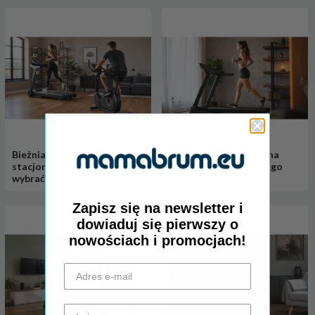
Bieżnia czy rower
Trening interwałowy na
stacjonarny — które cardio
bieżni domowej — jak go
wybrać do domu
zaplanować
Zapisz się na newsletter i
dowiaduj się pierwszy o
nowościach i promocjach!