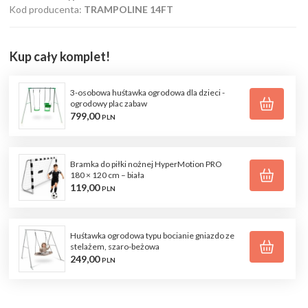
Kod producenta:
TRAMPOLINE 14FT
Kup cały komplet!
3-osobowa huśtawka ogrodowa dla dzieci -
ogrodowy plac zabaw
799,
00
PLN
Bramka do piłki nożnej HyperMotion PRO
180 × 120 cm – biała
119,
00
PLN
Huśtawka ogrodowa typu bocianie gniazdo ze
stelażem, szaro-beżowa
249,
00
PLN