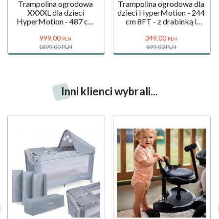
Trampolina ogrodowa
Trampolina ogrodowa dla
XXXXL dla dzieci
dzieci HyperMotion - 244
HyperMotion - 487 cm
cm 8FT - z drabinką i
16FT - z drabinką i siatką
siatką wewnętrzną - do
999,
00
349,
00
wewnętrzną - do domu i
domu i ogrodu
PLN
PLN
ogrodu - 150kg max
1899,00 PLN
699,00 PLN
Inni klienci wybrali...