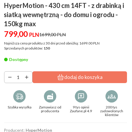
HyperMotion - 430 cm 14FT - z drabinką i
siatką wewnętrzną - do domu i ogrodu -
150kg max
799,
00
PLN
1699,00 PLN
Najniższa cena produktu z 30 dni przed obniżką:
1699.00 PLN
Sprzedanych produktów:
150
Dostępny
dodaj do koszyka
Szybka wysyłka
Zamawiasz od
9 tys opinii
200 tys
producenta
Zaufane.pl 4.9
zadowolonych
klientów
Producent:
HyperMotion