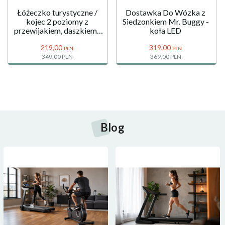
Łóżeczko turystyczne /
Dostawka Do Wózka z
kojec 2 poziomy z
Siedzonkiem Mr. Buggy -
przewijakiem, daszkiem i
koła LED
materacem Happy
219,
00
319,
00
Traveller BASIC PLUS -
PLN
PLN
349,00 PLN
szare
369,00 PLN
Blog