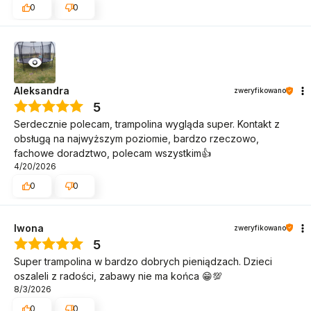
0
0
wypadnięciem, a solidna konstrukcja stanowi gwarancję
stabilności.
Aleksandra
zweryfikowano
5
Serdecznie polecam, trampolina wygląda super. Kontakt z
obsługą na najwyższym poziomie, bardzo rzeczowo,
fachowe doradztwo, polecam wszystkim👍️
4/20/2026
0
0
Iwona
zweryfikowano
5
Super trampolina w bardzo dobrych pieniądzach. Dzieci
oszaleli z radości, zabawy nie ma końca 😁💯
8/3/2026
0
0