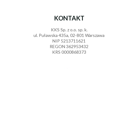
KONTAKT
KKS Sp. z o.o. sp. k.
ul. Puławska 435a, 02-801 Warszawa
NIP 5213711621
Trampolina ogrodowa XXXL dla dzieci HyperMotion - 430 c
REGON 362953432
799,
00
1699,00 PLN
PLN
KRS 0000868373
dodaj do koszyka
699570353
sklep@mamabrum.eu