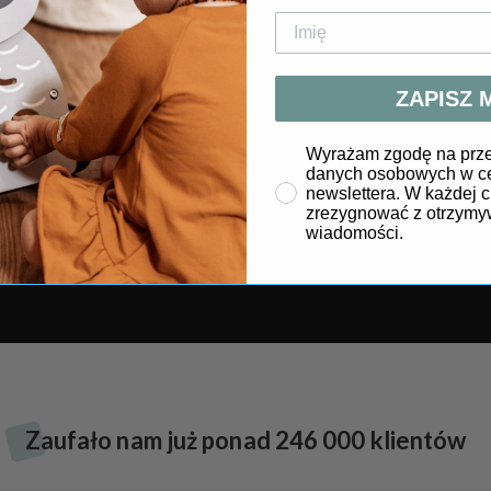
ZAPISZ 
Wyrażam zgodę na prze
danych osobowych w ce
newslettera. W każdej 
zrezygnować z otrzymy
wiadomości.
nie posiada ostrych krawędzi.
Spełnia wszelkie wymogi bezp
Jej powierzchnia została pomalowana nietoksycznymi farbami.
Z
aufało nam już ponad 246 000 klientów