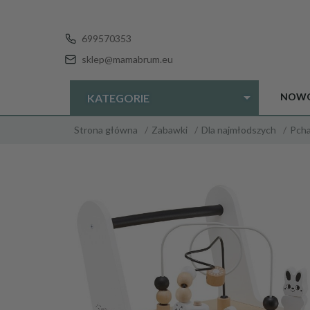
699570353
sklep@mamabrum.eu
NOWO
KATEGORIE
Strona główna
Zabawki
Dla najmłodszych
Pch