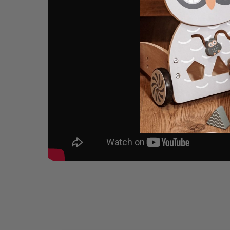
Specyfikacja
wymiary: 31 x 28 x 49 cm
wysokość blatu: 30,7 cm
wymiary opakowania: 47,5 31,5 x 8,5 cm
waga: 3,2 kg
waga z opakowaniem: 3,7 kg
materiał: MDF, sklejka,
lite drewno
Bezpieczeństwo
Wykonana z dużą dbałością o detale zabawka 
dyrektywy CE i normy EN71-1: 2014+A1:2018. 