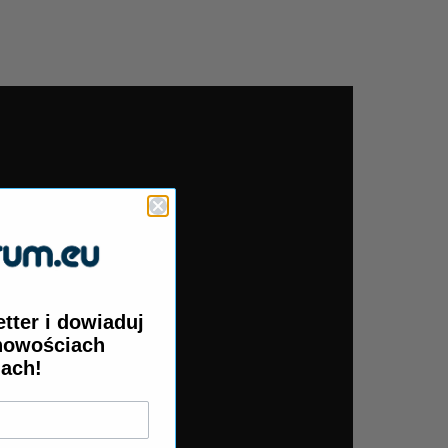
 stabilność prowadzenia
etter
i dowiaduj
 nowościach
jach!
poznawczych
. To fantastyczny prezent dla