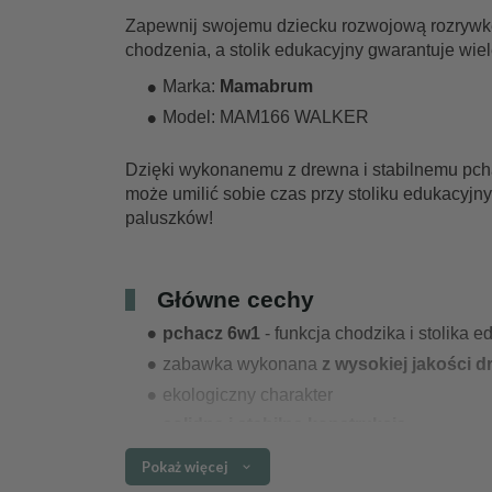
Zapewnij swojemu dziecku rozwojową rozrywkę
chodzenia, a stolik edukacyjny gwarantuje wi
Marka:
Mamabrum
Model: MAM166 WALKER
Dzięki wykonanemu z drewna i stabilnemu pcha
może umilić sobie czas przy stoliku edukacyjn
paluszków!
Główne cechy
pchacz 6w1
- funkcja chodzika i stolika 
zabawka wykonana
z wysokiej jakości 
ekologiczny charakter
solidna i stabilna konstrukcja
wysoka odporność na uszkodzenia
Pokaż więcej
lekkość i mobilność