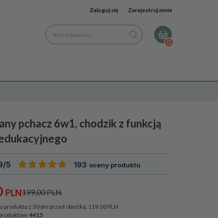
Zaloguj się
Zarejestruj mnie
Wyszukiwarka:
0
ny pchacz 6w1, chodzik z funkcją
a edukacyjnego
9/5
193
oceny produktu
0
PLN
199,00 PLN
a produktu z 30 dni przed obniżką:
119.00 PLN
produktów:
4415