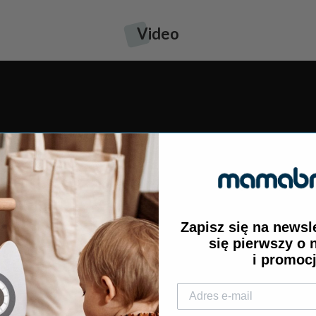
owymi
, które zapobiegają porysowaniu podłogi oraz zapewniają
Video
ości dziecka
nia
acyjnego
uwania
dka)
aszkiem, misiem i jeżem
Zapisz się na newsl
się pierwszy o
i promoc
obudza rozwój zarówno umiejętności motorycznych, jak i 