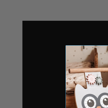
posiada
4 koła z gumkami antypoślizg
wygodny uchwyt
, dostosowany do wysok
gładka, starannie wyszlifowana powierzch
minimalistyczny design
Funkcjonalności stolika eduk
2 pętle motoryczne z koralikami do przes
sorter kształtów (słońce, księżyc, gwiaz
liczydło
przesuwak ze zwierzątkami leśnymi - pt
4 obrotowe koła zębate
2 piramidki z klockami
Drewniany pchacz ze stolikiem edukacyjnym
p
ciekawego świata smyka.