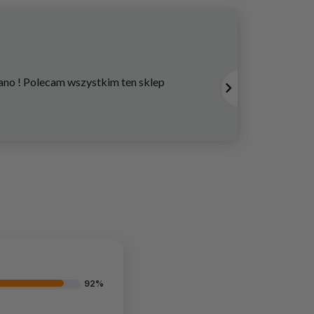
O
no ! Polecam wszystkim ten sklep
Poleca
widać,
Natali
92%