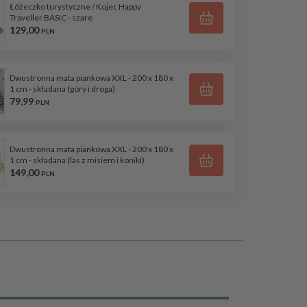
Łóżeczko turystyczne / Kojec Happy
Traveller BASIC - szare
129,
00
PLN
Dwustronna mata piankowa XXL - 200 x 180 x
1 cm - składana (góry i droga)
79,
99
PLN
Dwustronna mata piankowa XXL - 200 x 180 x
1 cm - składana (las z misiem i koniki)
149,
00
PLN