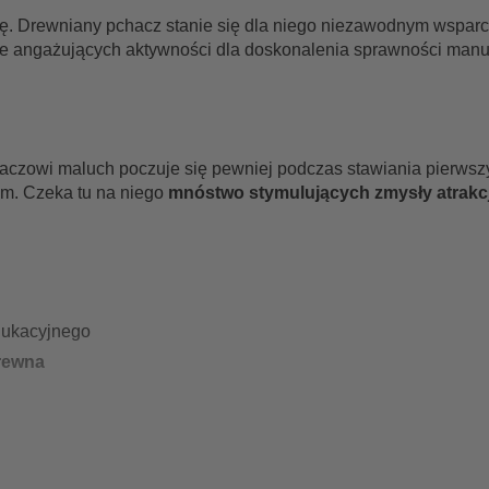
. Drewniany pchacz stanie się dla niego niezawodnym wsparc
ele angażujących aktywności dla doskonalenia sprawności manu
czowi maluch poczuje się pewniej podczas stawiania pierwszy
ym. Czeka tu na niego
mnóstwo stymulujących zmysły atrakcj
edukacyjnego
drewna