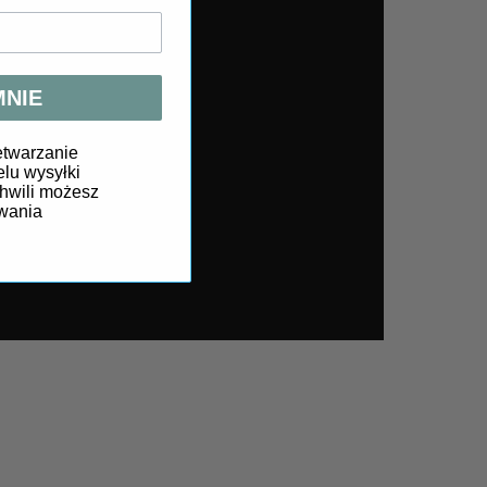
MNIE
twarzanie
lu wysyłki
chwili możesz
wania
ieczeństwa
, obowiązujące w UE, w tym