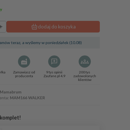
y
dodaj do koszyka
amów teraz,
a wyślemy w poniedziałek (10.08)
yłka
Zamawiasz od
9 tys opinii
200 tys
producenta
Zaufane.pl 4.9
zadowolonych
klientów
Mamabrum
enta:
MAM166 WALKER
 komplet!