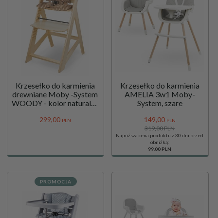
Krzesełko do karmienia
Krzesełko do karmienia
drewniane Moby -System
AMELIA 3w1 Moby-
WOODY - kolor naturalne
System, szare
drewno olchowe
299,
00
149,
00
PLN
PLN
319,00 PLN
Najniższa cena produktu z 30 dni przed
obniżką:
99.00 PLN
PROMOCJA