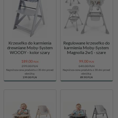
Krzesełko do karmienia
Regulowane krzesełko do
drewniane Moby-System
karmienia Moby-System
WOODY - kolor szary
Magnolia 2w1 - szare
189,
00
99,
00
PLN
PLN
299,00 PLN
149,00 PLN
Najniższa cena produktu z 30 dni przed
Najniższa cena produktu z 30 dni przed
obniżką:
obniżką:
199.00 PLN
89.90 PLN