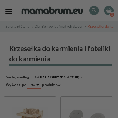
0
Strona główna
Dla niemowląt i małych dzieci
Krzesełka do karm
Krzesełka do karmienia i foteliki
do karmienia
sort
Sortuj według:
NAJLEPIEJ SPRZEDAJĄCE SIĘ
pop
Wyświetl po
produktów
96