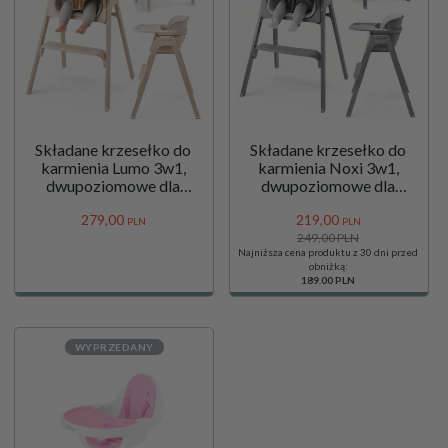
Składane krzesełko do
Składane krzesełko do
karmienia Lumo 3w1,
karmienia Noxi 3w1,
dwupoziomowe dla
dwupoziomowe dla
dziecka - Moby-System
dziecka - Moby-System
279,
00
219,
00
beżowe
szare
PLN
PLN
249,00 PLN
Najniższa cena produktu z 30 dni przed
obniżką:
189.00 PLN
WYPRZEDANY