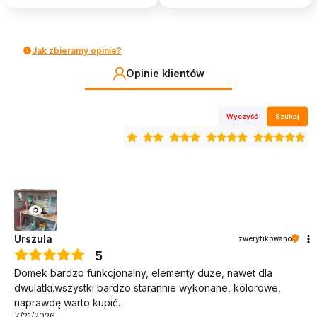
szafka nocna
lampa
stół
Jak zbieramy opinie?
2 krzesła
Opinie klientów
płotek
drzewko
Wyczyść
Szukaj
Wymiary domku:
Wysokość: 123 cm
Szerokość domku: 74 cm
Głębokość: 35 cm
Ogródek: 40 cm x 34 cm x 14 cm
Urszula
zweryfikowano
5
Szerokość razem z ogródkiem: 114 cm
Domek bardzo funkcjonalny, elementy duże, nawet dla
dwulatki.wszystki bardzo starannie wykonane, kolorowe,
naprawdę warto kupić.
Zapisz się na newsletter i
waga domku: ~18,5 kg
7/21/2026