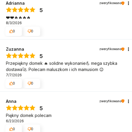
Adrianna
zweryfikowano
5
❤️❤️🔥🔥🔥🔥
8/3/2026
0
0
Zuzanna
zweryfikowano
5
Przepiękny domek 🔥 solidne wykonanie💪 mega szybka
dostawa🚀. Polecam maluszkom i ich mamusiom 😉
7/7/2026
0
0
Anna
zweryfikowano
5
Piękny domek polecam
6/23/2026
0
0