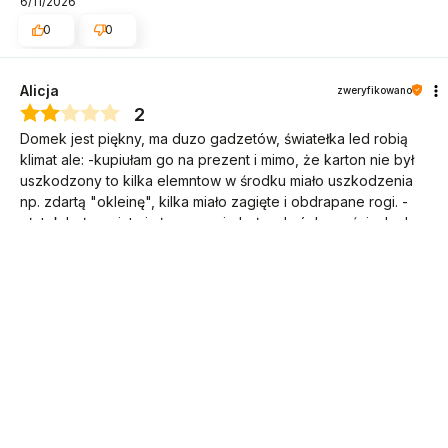
6/11/2026
0
0
Alicja
zweryfikowano
2
XXL Największy drewniany domek dla lalek - 123 cm - podś
Domek jest piękny, ma duzo gadzetów, światełka led robią
269,
00
559,00 PLN
klimat ale: -kupiułam go na prezent i mimo, że karton nie był
PLN
uszkodzony to kilka elemntow w środku miało uszkodzenia
dodaj do koszyka
np. zdartą "okleinę", kilka miało zagięte i obdrapane rogi. -
płotek był wygięty i złamany- nie był w dwóch częściach ale
jest pęknięty. Głupio sie czułam patrząc na te niedociagnięcia.
Gdyby to był domek dla moich dzieci i otworzyłabym go od
razu po zamówieniu to na pewno bym to wszystko
zwracała/reklamowała. Instrukcja była bardzo czytelna i
prosta, cały domek można złozyc w 30 minut.
6/10/2026
0
0
Andrzej
zweryfikowano