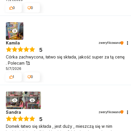
dowiaduj się pierwszy o
waga brutto (z opakowaniem): ~ 20 kg
nowościach i promocjach!
0
0
opakowanie ok. 92 x 43 x 23 cm
Kamila
zweryfikowano
5
ZAPISZ MNIE
Córka zachwycona, łatwo się składa, jakość super za tą cenę
. Polecam 🥰
5/7/2026
Wyrażam zgodę na
1
0
przetwarzanie danych osobowych
w celu wysyłki newslettera. W
każdej chwili możesz
zrezygnować z otrzymywania
wiadomości.
Sandra
zweryfikowano
5
Domek łatwo się składa , jest duży , mieszczą się w nim