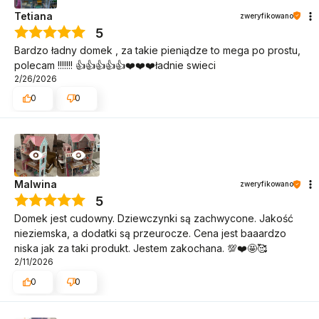
Tetiana
zweryfikowano
5
Bardzo ładny domek , za takie pieniądze to mega po prostu,
polecam !!!!!!! 👍👍👍👍👍❤️❤️❤️ładnie swieci
2/26/2026
0
0
Malwina
zweryfikowano
5
Domek jest cudowny. Dziewczynki są zachwycone. Jakość
nieziemska, a dodatki są przeurocze. Cena jest baaardzo
niska jak za taki produkt. Jestem zakochana. 💯❤️🤩🥰
2/11/2026
0
0