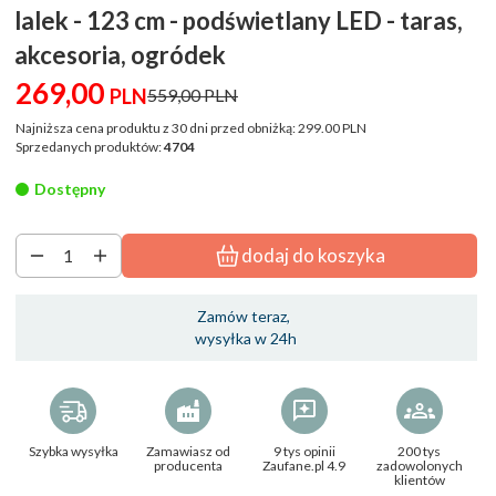
lalek - 123 cm - podświetlany LED - taras,
akcesoria, ogródek
269,
00
PLN
559,00 PLN
Najniższa cena produktu z 30 dni przed obniżką:
299.00 PLN
Sprzedanych produktów:
4704
Dostępny
dodaj do koszyka
Zamów teraz,
wysyłka w 24h
Szybka wysyłka
Zamawiasz od
9 tys opinii
200 tys
producenta
Zaufane.pl 4.9
zadowolonych
klientów