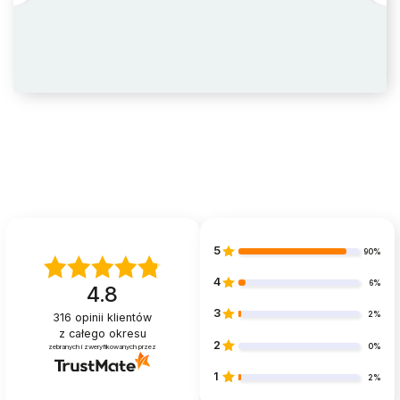
W skład zestawu wchodzą:
domek
ogródek
kuchenka z szafeczkami
dwa krzesła
stół
ubikacja
umywalka z lustrem
5
90%
wanna
4
lampa
6%
4.8
sofa
3
2%
316
opinii klientów
z całego okresu
ława
2
0%
zebranych i zweryfikowanych przez
fortepian z krzesełkiem
1
2%
łóżko z baldachimem i pościelą