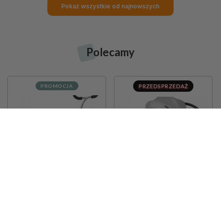
Pokaż wszystkie od najnowszych
Polecamy
Rowerek trójkołowy 8w1 wielofunkcyjny TOBI FOREST - r
599,
00
PLN
PROMOCJA
PRZEDSPRZEDAŻ
dodaj do koszyka
Rowerek trójkołowy
Rowerek trójkołowy Tobi
TOBI VECTOR - kolor
Velar - szary
czarny - wiecznie