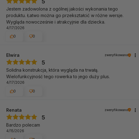
5
Jestem zadowolona z ogólnej jakości wykonania tego
Specyfikacja
produktu. Łatwo można go przekształcić w różne wersje.
Wygląda nowocześnie i atrakcyjnie dla dziecka.
szerokość pojazdu: 49 cm
4/17/2026
długość bez pchacza: 71,5 cm
0
0
długość z pchaczem: 102 cm
szerokość kierownicy: 34,5 cm
Elwira
zweryfikowano
rozstaw osi: 50,5 cm
5
wysokość siodełka: 32 cm
Solidna konstrukcja, która wygląda na trwałą.
wysokość kierownicy: 51,5 cm
Wielofunkcyjność tego rowerka to jego duży plus.
4/17/2026
średnica tylnych kół: 17,5 cm
0
0
średnica przedniego koła: 20 cm
grubość tylnych kół: 5 cm
grubość przedniego koła: 4 cm
Renata
zweryfikowano
5
wymiary złożonego rowerka: 58 x 48 x 40 cm (bez
Bardzo polecam
pchacza i daszka)
4/15/2026
zakres regulacji wysokości pchacza: 94,5-101,5 cm