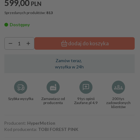
599,
00
PLN
Sprzedanych produktów:
813
Dostępny
dodaj do koszyka
Zamów teraz,
wysyłka w 24h
Szybka wysyłka
Zamawiasz od
9 tys opinii
200 tys
producenta
Zaufane.pl 4.9
zadowolonych
klientów
Producent:
HyperMotion
Kod producenta:
TOBI FOREST PINK