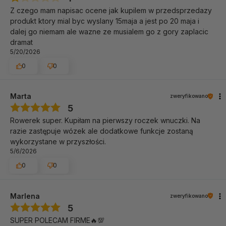
Z czego mam napisac ocene jak kupilem w przedsprzedazy
Kompaktowy, składany i zawsze
produkt ktory mial byc wyslany 15maja a jest po 20 maja i
gotowy do drogi
dalej go niemam ale wazne ze musialem go z gory zaplacic
dramat
Rowerek został zaprojektowany z myślą o wygodzie
5/20/2026
codziennego użytkowania – zarówno w domu, jak i w
podróży. Dzięki
funkcji szybkiego składania
, całą
0
0
konstrukcję można złożyć dosłownie w kilka sekund, bez
użycia narzędzi. To idealne rozwiązanie dla zapracowanych
Marta
zweryfikowano
rodziców i aktywnych rodzin.
5
Po złożeniu rowerek zajmuje bardzo mało miejsca, co
Rowerek super. Kupiłam na pierwszy roczek wnuczki. Na
znacząco
ułatwia jego przechowywanie
– bez problemu
razie zastępuje wózek ale dodatkowe funkcje zostaną
zmieści się w bagażniku samochodu czy szafie. Lekka, ale
wykorzystane w przyszłości.
stabilna konstrukcja pozwala także na
łatwe przenoszenie
,
5/6/2026
a kompaktowe wymiary sprawdzą się podczas wyjazdów,
0
0
spacerów, czy wizyt u dziadków.
To rowerek, który zawsze możesz mieć pod ręką – nie
Marlena
zweryfikowano
zajmuje przestrzeni, a
daje ogrom możliwości!
5
SUPER POLECAM FIRME🔥💯