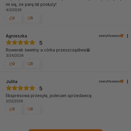
mi się, że parę lat posłuży!
4/3/2026
0
0
Agnieszka
zweryfikowano
5
Rowerek świetny a córka przeszczęśliwa😁
3/24/2026
0
0
Julita
zweryfikowano
5
Ekspresowa przesyła, polecam sprzedawcę
2/22/2026
0
0