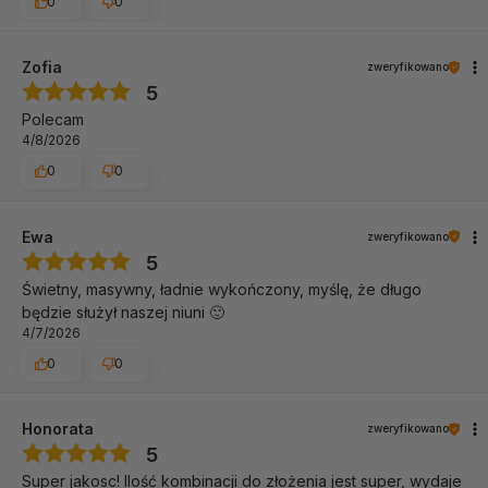
0
0
waga rowerka z daszkiem i pchaczem: 6,4 kg
materiał: poliester, PP, aluminium/stal, pianka EVA
Zofia
zweryfikowano
max. obciążenie - 25 kg
5
Polecam
4/8/2026
0
0
Ewa
zweryfikowano
5
Świetny, masywny, ładnie wykończony, myślę, że długo
będzie służył naszej niuni 🙂
4/7/2026
0
0
Honorata
zweryfikowano
5
Super jakosc! Ilość kombinacji do złożenia jest super, wydaje