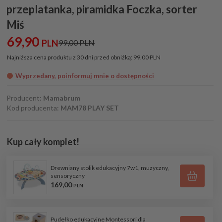
przeplatanka, piramidka Foczka, sorter
Miś
69,
90
PLN
99,00 PLN
Najniższa cena produktu z 30 dni przed obniżką:
99.00 PLN
Wyprzedany, poinformuj mnie o dostępności
Producent:
Mamabrum
Kod producenta:
MAM78 PLAY SET
Kup cały komplet!
Drewniany stolik edukacyjny 7w1, muzyczny,
sensoryczny
169,
00
PLN
Pudełko edukacyjne Montessori dla