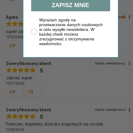
ZAPISZ MNIE
Agata
zweryfikowano
Wyrażam zgodę na
5
przetwarzanie danych osobowych
w celu wysyłki newslettera. W
super zabawki
każdej chwili możesz
11/12/2025
zrezygnować z otrzymywania
wiadomości.
0
0
Zweryfikowany klient
Opinia zewnętrzna
5
Jakość super
11/27/2024
0
2
Zweryfikowany klient
Opinia zewnętrzna
5
Polecam, kupiliśmy dziecku znajomych na roczek
11/16/2024