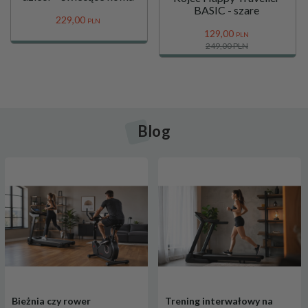
BASIC - szare
229,
00
PLN
129,
00
PLN
249,00 PLN
Blog
Bieżnia czy rower
Trening interwałowy na