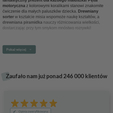
fantastyczny prezent dla każdego maluszka! Pętla
motoryczna
z kolorowymi koralikami stanowi znakomite
ćwiczenie dla małych paluszków dziecka.
Drewniany
sorter
w kształcie misia wspomoże naukę kształtów, a
drewniana piramidka
nauczy różnicowania wielkości,
dostarczając przy tym smykom mnóstwo rozrywki!
Główne cechy
Pokaż więcej
elementy zestawu
wykonane z wysokiej jakości
drewna
trwałe, odporne na uszkodzenia zabawki, stworzone w
trosce o każdy detal
Z
aufało nam już ponad 246 000 klientów
brak ostrych krawędzi
gładko oszlifowana, bezpieczna dla dzieci
powierzchnia
minimalistyczny, nowoczesny design
łagodne, przyjemne dla oczu kolory
Opinia zweryfikowana