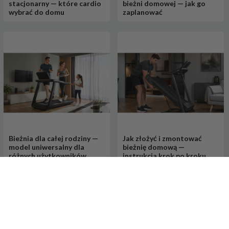
stacjonarny — które cardio
bieżni domowej — jak go
wybrać do domu
zaplanować
Zestaw drewnianych zabawek - kolorowa przeplatanka, pir
Bieżnia dla całej rodziny —
Jak złożyć i zmontować
69,
90
99,00 PLN
model uniwersalny dla
bieżnię domową —
PLN
różnych użytkowników
instrukcja krok po kroku
Zobacz wszystkie