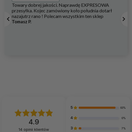
zabawka odpowiednia dla dzieci powyżej 12. miesiąca
Towary dobrej jakości. Naprawdę EXPRESOWA
życia
przesyłka. Kojec zamówiony koło południa dotarł
nazajutrz rano ! Polecam wszystkim ten sklep
Tomasz P.
Zabawki, które uczą
poprawiają koordynację wzrokowo-ruchową
pozwalają ćwiczyć sprawność manualną
wspomagają rozwój logicznego myślenia
stymulują dziecięce zmysły
rozwijają wyobraźnię przestrzenną
pobudzają kreatywność
W zestawie
drewniana pętla motoryczna
z koralikami
5
93%
drewniana piramidka
z 6 kolorowymi klockami
4
0%
4.9
drewniana plansza do sortowania
- miś z 5 klockami
3
w różnych kształtach
7%
14
opinii klientów