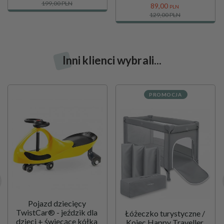
199,00 PLN
89,
00
PLN
129,00 PLN
Inni klienci wybrali...
PROMOCJA
Pojazd dziecięcy
TwistCar® - jeździk dla
Łóżeczko turystyczne /
dzieci + świecące kółka
Kojec Happy Traveller