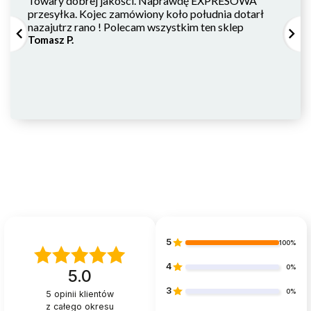
Towary dobrej jakości. Naprawdę EXPRESOWA
wymiary opakowania:
przesyłka. Kojec zamówiony koło południa dotarł
nazajutrz rano ! Polecam wszystkim ten sklep
waga: 0,9 kg
Tomasz P.
materiał: sklejka, MDF, drewno, metal
Bezpieczeństwo
Wykonana z dużą dbałością o detale zabawka nie posiada
ostrych krawędzi.
Spełnia wszelkie wymogi
bezpieczeństwa
, obowiązujące w UE, w tym dyrektywy CE
i normę EN71-1: 2014+A1:2018. Jej powierzchnia została
pokryta nietoksycznymi farbami.
5
100%
4
0%
5.0
3
0%
5
opinii klientów
z całego okresu