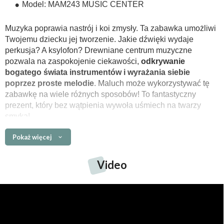
Model: MAM243 MUSIC CENTER
Muzyka poprawia nastrój i koi zmysły. Ta zabawka umożliwi
Twojemu dziecku jej tworzenie. Jakie dźwięki wydaje
perkusja? A ksylofon? Drewniane centrum muzyczne
pozwala na zaspokojenie ciekawości,
odkrywanie
bogatego świata instrumentów i wyrażania siebie
poprzez proste melodie
. Maluch może wykorzystywać tę
zabawkę na wiele różnych sposobów! To fantastyczny
prezent, który bez wątpienia wywoła uśmiech na twarzy
smyka!
Pokaż więcej
Główne cechy
Video
zabawka wykonana
z wysokiej jakości drewna
wysoka odporność na uszkodzenia
starannie wyszlifowana powierzchnia
precyzyjne wykonanie, z troską o każdy detal