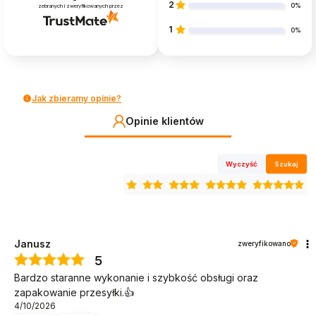
2
0%
zebranych i zweryfikowanych przez
1
0%
Jak zbieramy opinie?
Opinie klientów
Wyczyść
Szukaj
Janusz
zweryfikowano
5
Bardzo staranne wykonanie i szybkość obsługi oraz
zapakowanie przesyłki.👍️
4/10/2026