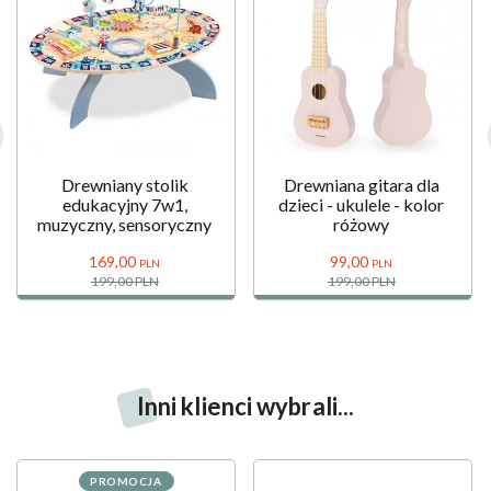
Drewniany stolik
Drewniana gitara dla
edukacyjny 7w1,
dzieci - ukulele - kolor
muzyczny, sensoryczny
różowy
169,
00
99,
00
PLN
PLN
199,00 PLN
199,00 PLN
Inni klienci wybrali...
PROMOCJA