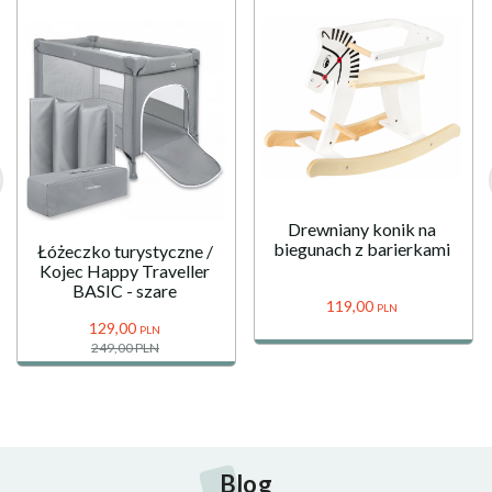
Drewniany konik na
biegunach z barierkami
Łóżeczko turystyczne /
Kojec Happy Traveller
BASIC - szare
119,
00
PLN
129,
00
PLN
249,00 PLN
Blog