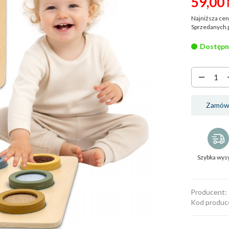
59,
00
Najniższa cen
Sprzedanych 
Dostępn
Zamów 
Szybka wys
Producent:
Kod produc