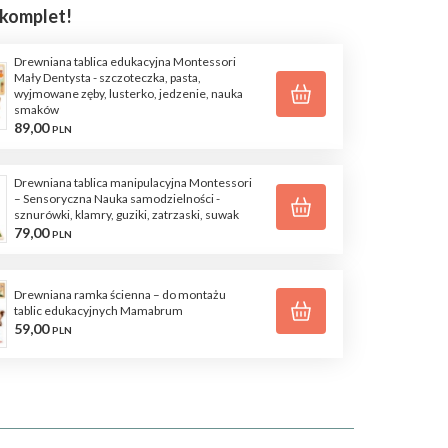
 komplet!
Drewniana tablica edukacyjna Montessori
Mały Dentysta - szczoteczka, pasta,
wyjmowane zęby, lusterko, jedzenie, nauka
smaków
89,
00
PLN
Drewniana tablica manipulacyjna Montessori
– Sensoryczna Nauka samodzielności -
sznurówki, klamry, guziki, zatrzaski, suwak
79,
00
PLN
Drewniana ramka ścienna – do montażu
tablic edukacyjnych Mamabrum
59,
00
PLN