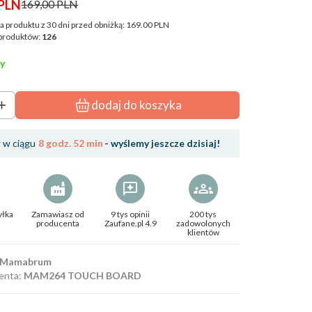
PLN
169,00 PLN
a produktu z 30 dni przed obniżką:
169.00 PLN
produktów:
126
y
dodaj do koszyka
w ciągu
8 godz. 52 min
- wyślemy jeszcze dzisiaj!
yłka
Zamawiasz od
9 tys opinii
200 tys
producenta
Zaufane.pl 4.9
zadowolonych
klientów
Mamabrum
enta:
MAM264 TOUCH BOARD