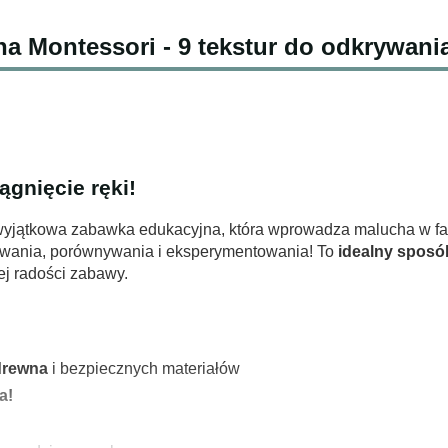
a Montessori - 9 tekstur do odkrywani
gnięcie ręki!
 wyjątkowa zabawka edukacyjna, która wprowadza malucha w fa
wania, porównywania i eksperymentowania! To
idealny sposó
ej radości zabawy.
drewna
i bezpiecznych materiałów
a!