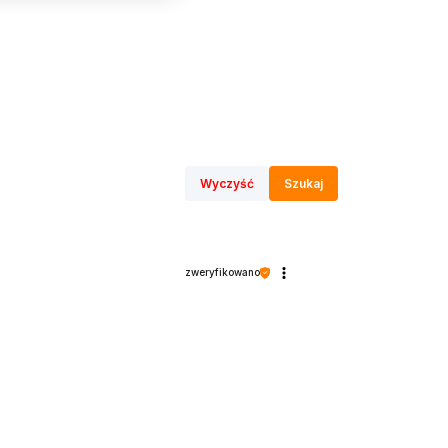
ezpiecznym centrum zabawy. Montaż w ramce
ści malucha.
Wyczyść
Szukaj
zweryfikowano
71
. Wszystkie elementy są nietoksyczne, mają