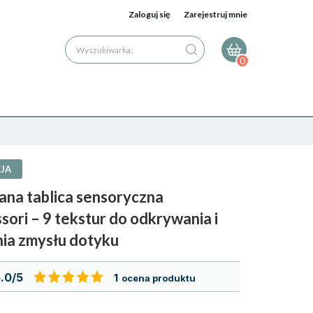
Zaloguj się
Zarejestruj mnie
Wyszukiwarka:
0
JA
ana tablica sensoryczna
ori – 9 tekstur do odkrywania i
nia zmysłu dotyku
.0/5
1
ocena produktu