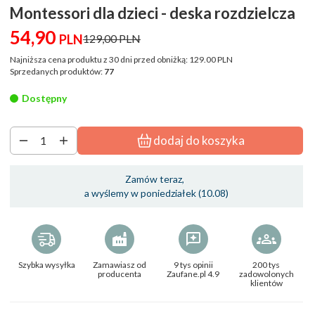
Montessori dla dzieci - deska rozdzielcza
54,
90
PLN
129,00 PLN
Najniższa cena produktu z 30 dni przed obniżką:
129.00 PLN
Sprzedanych produktów:
77
Dostępny
dodaj do koszyka
Zamów teraz,
a wyślemy w poniedziałek (10.08)
Szybka wysyłka
Zamawiasz od
9 tys opinii
200 tys
producenta
Zaufane.pl 4.9
zadowolonych
klientów