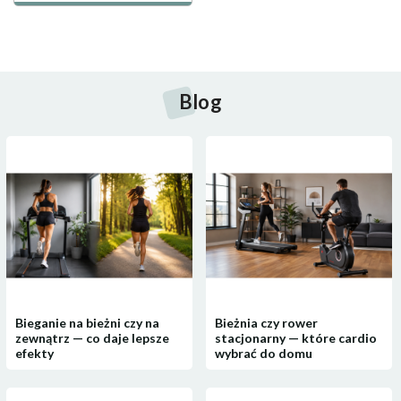
przesuwany w górę i w dół, wprowadza różnorodność faktur
i wspiera rozwój sensoryczny poprzez dotyk.
Kompaktowa forma idealna na co
Blog
dzień i w podróży
Mini format sprawia, że tablica manipulacyjna Montessori
doskonale sprawdza się zarówno w domu, jak i poza
nim
. Niewielkie wymiary i lekka konstrukcja czynią ją
praktycznym towarzyszem podróży samochodem, spacerów
czy wyjazdów. To drewniana tablica do zabawy dla dzieci,
która może być świetnym zamiennikiem ekranu telefonu lub
tabletu.
Bezpieczeństwo i jakość
Bieganie na bieżni czy na
Bieżnia czy rower
zewnątrz — co daje lepsze
stacjonarny — które cardio
Produkt został wykonany z wysokiej jakości drewna Schima,
efekty
wybrać do domu
MDF oraz sklejki, z dbałością o każdy detal. Gładkie
powierzchnie, zaokrąglone krawędzie i solidne mocowania