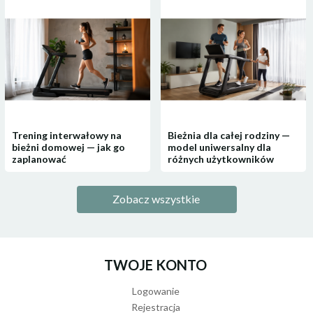
zapewniają bezpieczne użytkowanie. Tablica spełnia
europejskie normy bezpieczeństwa
EN71-1, EN71-2, EN71-
3.
Specyfikacja techniczna
Wymiary:
20 x 16 x 5,4 cm
Waga:
0,19 kg
Trening interwałowy na
Bieżnia dla całej rodziny —
Materiały:
drewno Schima, MDF, sklejka
bieżni domowej — jak go
model uniwersalny dla
zaplanować
różnych użytkowników
Zobacz wszystkie
TWOJE KONTO
Logowanie
Rejestracja