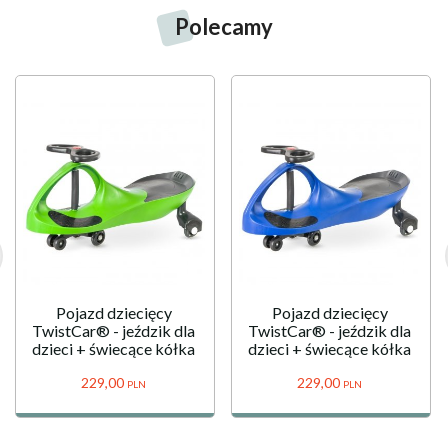
odkrywania zależności ruch-efekt.
Polecamy
Metalowy dzwonek
- interaktywny element wydający
dźwięk.
Przesuwana drewniana gałka
- zielona gałka
poruszająca się po zakrzywionej szynie, która
urozmaica zabawę i wspiera sprawność dłoni.
Pasek z teksturowanej tkaniny
- miękki element
sensoryczny przypominający rzep, przesuwany w
górę i w dół, który wprowadza różnorodność faktur i
może dodatkowo służyć do zawieszenia tablicy na
ręce lub pałąku w wózku.
Elementy dekoracyjne
- nadrukowane detale, takie
jak kolorowy pasek wskaźników, ikona przycisku
Pojazd dziecięcy
Pojazd dziecięcy
zasilania oraz wzór w kratkę wyścigową, wzbogacają
TwistCar® - jeździk dla
TwistCar® - jeździk dla
dzieci + świecące kółka
dzieci + świecące kółka
warstwę wizualną zabawki.
229,
00
229,
00
PLN
PLN
Naturalna aktywność rąk
Drewniana tablica Montessori zachęca do różnorodnej