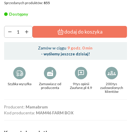
Sprzedanych produktów:
855
Dostępny
dodaj do koszyka
Zamów w ciągu
9 godz. 0 min
- wyślemy jeszcze dzisiaj!
Szybka wysyłka
Zamawiasz od
9 tys opinii
200 tys
producenta
Zaufane.pl 4.9
zadowolonych
klientów
Producent:
Mamabrum
Kod producenta:
MAM46 FARM BOX