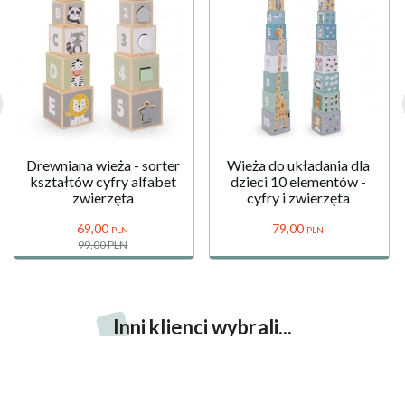
Drewniana wieża - sorter
Wieża do układania dla
kształtów cyfry alfabet
dzieci 10 elementów -
zwierzęta
cyfry i zwierzęta
69,
00
79,
00
PLN
PLN
99,00 PLN
Wieża - sorter ze zwierzątkami Farma
59,
90
PLN
dodaj do koszyka
Inni klienci wybrali...