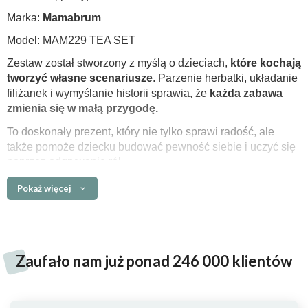
Marka:
Mamabrum
Model: MAM229 TEA SET
Zestaw został stworzony z myślą o dzieciach,
które kochają
tworzyć własne scenariusze
. Parzenie herbatki, układanie
filiżanek i wymyślanie historii sprawia, że
każda zabawa
zmienia się w małą przygodę.
To doskonały prezent, który nie tylko sprawi radość, ale
także pomoże dziecku budować pewność siebie i uczyć się
poprzez odgrywanie ról.
Pokaż więcej
Główne cechy
zestaw wykonany z wysokiej jakości drewna
staranne, trwałe wykonanie
z dbałością o detale
Z
aufało nam już ponad 246 000 klientów
aż 18 elementów
- wszystko, czego potrzeba do
herbacianego przyjęcia
realistyczne detale i różnorodne akcesoria
- jak w