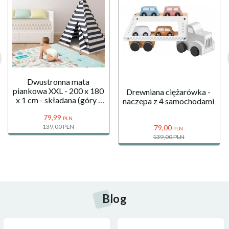
Dwustronna mata
piankowa XXL - 200 x 180
Drewniana ciężarówka -
x 1 cm - składana (góry i
naczepa z 4 samochodami
droga)
79,
99
PLN
139,00 PLN
79,
00
PLN
139,00 PLN
Blog