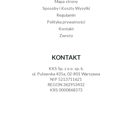
Mapa strony
Sposoby i Koszty Wysyłki
Regulamin
Polityka prywatności
Kontakt
Zwroty
KONTAKT
KKS Sp. z o.o. sp. k.
ul. Puławska 435a, 02-801 Warszawa
NIP 5213711621
REGON 362953432
KRS 0000868373
Duży, drewniany zestaw do herbaty z tacą - 18 elementó
279,
00
PLN
699570353