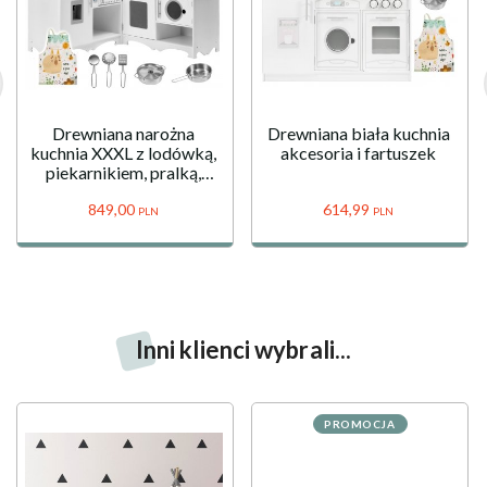
Drewniana narożna
Drewniana biała kuchnia
kuchnia XXXL z lodówką,
akcesoria i fartuszek
piekarnikiem, pralką,
fartuszkiem i akcesoriami
849,
00
614,
99
PLN
PLN
Inni klienci wybrali...
PROMOCJA