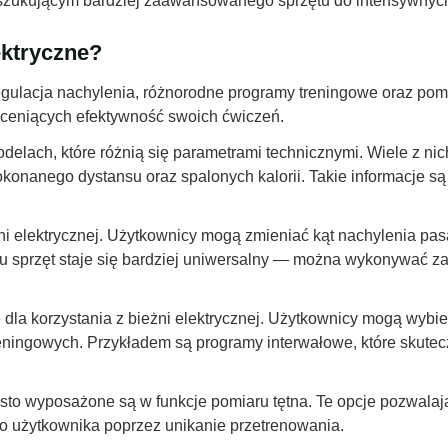
zukującym bardziej zaawansowanego sprzętu do intensywnych
ektryczne?
 regulacja nachylenia, różnorodne programy treningowe oraz po
 ceniących efektywność swoich ćwiczeń.
delach, które różnią się parametrami technicznymi. Wiele z ni
onanego dystansu oraz spalonych kalorii. Takie informacje są
ni elektrycznej. Użytkownicy mogą zmieniać kąt nachylenia pa
u sprzęt staje się bardziej uniwersalny — można wykonywać zar
dla korzystania z bieżni elektrycznej. Użytkownicy mogą wy
ningowych. Przykładem są programy interwałowe, które skutec
to wyposażone są w funkcje pomiaru tętna. Te opcje pozwalają
o użytkownika poprzez unikanie przetrenowania.