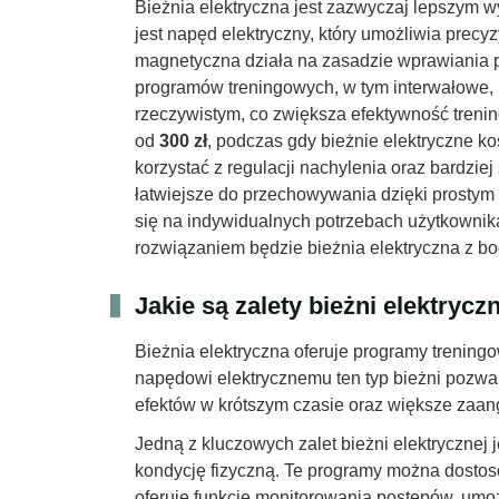
Bieżnia elektryczna jest zazwyczaj lepszym 
jest napęd elektryczny, który umożliwia prec
magnetyczna działa na zasadzie wprawiania pa
programów treningowych, w tym interwałowe, 
rzeczywistym, co zwiększa efektywność trenin
od
300 zł
, podczas gdy bieżnie elektryczne k
korzystać z regulacji nachylenia oraz bardzie
łatwiejsze do przechowywania dzięki prosty
się na indywidualnych potrzebach użytkownik
rozwiązaniem będzie bieżnia elektryczna z bo
Jakie są zalety bieżni elektrycz
Bieżnia elektryczna oferuje programy trening
napędowi elektrycznemu ten typ bieżni pozwa
efektów w krótszym czasie oraz większe zaa
Jedną z kluczowych zalet bieżni elektrycznej 
kondycję fizyczną. Te programy można dostos
oferuje funkcje monitorowania postępów, umoż