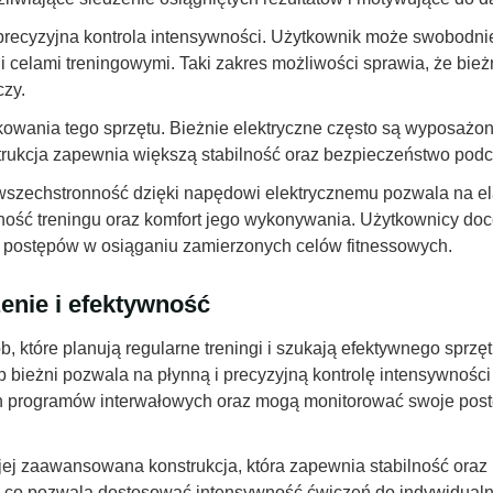
st precyzyjna kontrola intensywności. Użytkownik może swobodn
 celami treningowymi. Taki zakres możliwości sprawia, że bieżn
czy.
owania tego sprzętu. Bieżnie elektryczne często są wyposażone
rukcja zapewnia większą stabilność oraz bezpieczeństwo podc
j wszechstronność dzięki napędowi elektrycznemu pozwala na 
ość treningu oraz komfort jego wykonywania. Użytkownicy doc
postępów w osiąganiu zamierzonych celów fitnessowych.
zenie i efektywność
ób, które planują regularne treningi i szukają efektywnego sp
yp bieżni pozwala na płynną i precyzyjną kontrolę intensywnoś
h programów interwałowych oraz mogą monitorować swoje postęp
jej zaawansowana konstrukcja, która zapewnia stabilność oraz 
, co pozwala dostosować intensywność ćwiczeń do indywidualn