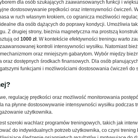
wyborem dla osób szukających zaawansowanych funkcji i większe
yzyjne dostosowywanie prędkości oraz intensywności ćwiczeń. W 
sa w ruch własnym krokiem, co ogranicza możliwości regulacji
idealne dla osób dążących do poprawy kondycji. Umożliwia ta
gu. Z drugiej strony, bieżnia magnetyczna ma prostszą konstruk
osztują od
1000 zł
. W kontekście efektywności treningu warto z
j zaawansowanej kontroli intensywności wysiłku. Natomiast bie
m mechanizmom oraz mniejszym gabarytom. Wybór między bieżn
a oraz dostępnych środkach finansowych. Dla osób planujących 
gatszymi funkcjami i możliwościami dostosowania ćwiczeń do s
nej?
owe, regulację prędkości oraz możliwość monitorowania postęp
la na płynne dostosowywanie intensywności wysiłku podczas tr
ngażowanie użytkownika.
jest szeroki wachlarz programów treningowych, takich jak inter
ować do indywidualnych potrzeb użytkownika, co czyni trening 
liwiające śledzenie osiągniętych rezultatów i motywujące do da