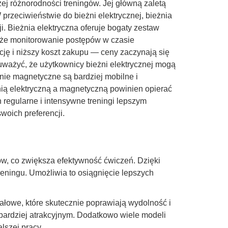
j różnorodności treningów. Jej główną zaletą
przeciwieństwie do bieżni elektrycznej, bieżnia
. Bieżnia elektryczna oferuje bogaty zestaw
kże monitorowanie postępów w czasie
cję i niższy koszt zakupu — ceny zaczynają się
auważyć, że użytkownicy bieżni elektrycznej mogą
żnie magnetyczne są bardziej mobilne i
ią elektryczną a magnetyczną powinien opierać
regularne i intensywne treningi lepszym
woich preferencji.
ów, co zwiększa efektywność ćwiczeń. Dzięki
eningu. Umożliwia to osiągnięcie lepszych
wałowe, które skutecznie poprawiają wydolność i
bardziej atrakcyjnym. Dodatkowo wiele modeli
lszej pracy.