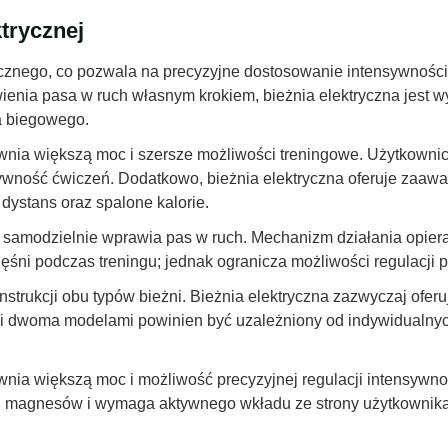
ktrycznej
ycznego, co pozwala na precyzyjne dostosowanie intensywności 
ienia pasa w ruch własnym krokiem, bieżnia elektryczna jest w
a biegowego.
ewnia większą moc i szersze możliwości treningowe. Użytkown
ektywność ćwiczeń. Dodatkowo, bieżnia elektryczna oferuje za
 dystans oraz spalone kalorie.
samodzielnie wprawia pas w ruch. Mechanizm działania opier
ęśni podczas treningu; jednak ogranicza możliwości regulacji 
trukcji obu typów bieżni. Bieżnia elektryczna zazwyczaj oferuje
 dwoma modelami powinien być uzależniony od indywidualnyc
wnia większą moc i możliwość precyzyjnej regulacji intensywnoś
d magnesów i wymaga aktywnego wkładu ze strony użytkownika