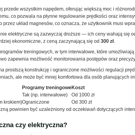
ej przede wszystkim napędem, oferując większą moc i różnoro
nemu, co pozwala na płynne regulowanie prędkości oraz intensy
przez układ magnesów, co oznacza, że użytkownik musi wpra
eżnie elektryczne są zazwyczaj droższe — ich ceny wahają się 
rdziej ekonomiczne, z ceną zaczynającą się od
300 zł
.
z programów treningowych, w tym interwałowe, które umożliwia
wo zapewnia możliwość monitorowania postępów oraz precyzyjn
prostszą konstrukcję i ograniczone możliwości regulacji prędk
niach, ale może być mniej komfortowa dla osób planujących in
Programy treningowe
Koszt
Tak (np. interwałowe)
Od 1000 zł
m krokiem)
Ograniczone
Od 300 zł
zną powinien być uzależniony od oczekiwań dotyczących inten
yczna czy elektryczna?