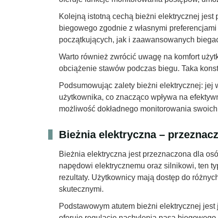
Kolejną istotną cechą bieżni elektrycznej je
biegowego zgodnie z własnymi preferencjami i
początkujących, jak i zaawansowanych biega
Warto również zwrócić uwagę na komfort użytk
obciążenie stawów podczas biegu. Taka konst
Podsumowując zalety bieżni elektrycznej: je
użytkownika, co znacząco wpływa na efektywn
możliwość dokładnego monitorowania swoich 
Bieżnia elektryczna – przeznac
Bieżnia elektryczna jest przeznaczona dla os
napędowi elektrycznemu oraz silnikowi, ten t
rezultaty. Użytkownicy mają dostęp do różnyc
skutecznymi.
Podstawowym atutem bieżni elektrycznej jest 
oferuje regulację nachylenia pasa biegowego