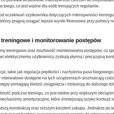
biegu, co jest ważne dla osób trenujących regularnie.
od oczekiwań użytkownika dotyczących intensywności treningu 
, którzy pragną osiągać lepsze wyniki fitnessowe przy pomocy
y treningowe i monitorowanie postępów
ramy treningowe oraz możliwość monitorowania postępów, co sp
owi elektrycznemu użytkownicy zyskują płynną i precyzyjną kont
je, takie jak regulacja prędkości i nachylenia pasa biegoweg
y interwałowe dostępne na tych urządzeniach urozmaicają codz
tępy pomagają śledzić osiągnięcia i motywują do dalszego dzi
ilność podczas treningu, co jest istotne przy większym obciąże
chanizmy amortyzacyjne, które zmniejszają ryzyko kontuzji 
stszą konstrukcją oraz niższym kosztem zakupu. Jednakże jej og