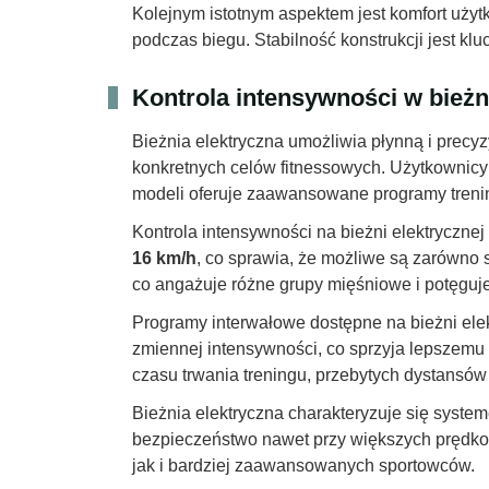
Kolejnym istotnym aspektem jest komfort uży
podczas biegu. Stabilność konstrukcji jest k
Kontrola intensywności w bieżni
Bieżnia elektryczna umożliwia płynną i precy
konkretnych celów fitnessowych. Użytkownic
modeli oferuje zaawansowane programy trenin
Kontrola intensywności na bieżni elektrycz
16 km/h
, co sprawia, że możliwe są zarówno 
co angażuje różne grupy mięśniowe i potęguje 
Programy interwałowe dostępne na bieżni elek
zmiennej intensywności, co sprzyja lepszemu
czasu trwania treningu, przebytych dystansów 
Bieżnia elektryczna charakteryzuje się syste
bezpieczeństwo nawet przy większych prędkoś
jak i bardziej zaawansowanych sportowców.