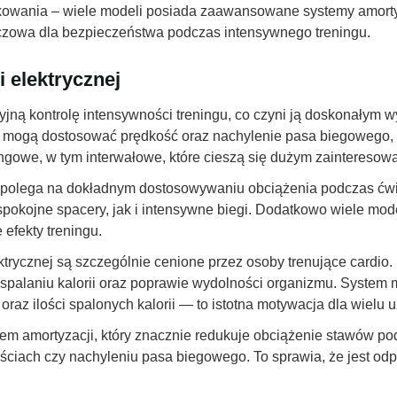
tkowania – wiele modeli posiada zaawansowane systemy amorty
luczowa dla bezpieczeństwa podczas intensywnego treningu.
 elektrycznej
zyjną kontrolę intensywności treningu, co czyni ją doskonałym
y mogą dostosować prędkość oraz nachylenie pasa biegowego, 
gowe, w tym interwałowe, które cieszą się dużym zainteresow
nej polega na dokładnym dostosowywaniu obciążenia podczas ć
spokojne spacery, jak i intensywne biegi. Dodatkowo wiele mod
efekty treningu.
trycznej są szczególnie cenione przez osoby trenujące cardio.
 spalaniu kalorii oraz poprawie wydolności organizmu. System
oraz ilości spalonych kalorii — to istotna motywacja dla wielu 
mem amortyzacji, który znacznie redukuje obciążenie stawów pod
ciach czy nachyleniu pasa biegowego. To sprawia, że jest od