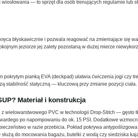
iosłowania — to sprzęt dla osób trenujących regularnie lub st
skręca błyskawicznie i pozwala reagować na zmieniające się wa
ojnym jeziorze jej zalety pozostaną w dużej mierze niewykorz
em pokrytym pianką EVA (deckpad) ułatwia ćwiczenia jogi czy 
ą stabilność statyczną — kluczową przy zmianie pozycji ciała.
UP? Materiał i konstrukcja
 z wielowarstwowego PVC w technologii Drop-Stitch — gęsto t
twardego po napompowaniu do ok. 15 PSI. Dodatkowe wzmocnie
pieczeństwo w razie przebicia. Pokład pokrywa antypoślizgowa
ee służą do mocowania bagażu, butelki z wodą czy siedziska ka