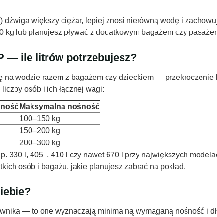
m) dźwiga większy ciężar, lepiej znosi nierówną wodę i zachowu
 90 kg lub planujesz pływać z dodatkowym bagażem czy pasaże
— ile litrów potrzebujesz?
 na wodzie razem z bagażem czy dzieckiem — przekroczenie li
iczby osób i ich łącznej wagi:
rność
Maksymalna nośność
100–150 kg
150–200 kg
200–300 kg
np. 330 l, 405 l, 410 l czy nawet 670 l przy największych mod
ich osób i bagażu, jakie planujesz zabrać na pokład.
iebie?
ownika — to one wyznaczają minimalną wymaganą nośność i dług