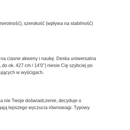
zwrotność), szerokość (wpływa na stabilność)
r na ciasne akweny i naukę. Deska uniwersalna
o ok. 427 cm / 14'0") niesie Cię szybciej po
rtujących w wyścigach.
 a nie Twoje doświadczenie, decyduje o
agają lepszego wyczucia równowagi. Typowy