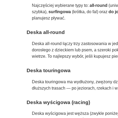
Najczęściej wybierane typy to:
all-round
(uniw
szybka),
surfingowa
(krótka, do fal) oraz
do jo
planujesz pływać.
Deska all-round
Deska all-round łączy trzy zastosowania w jed
dorosłego z dzieckiem lub psem, a szeroki p
wietrze. To najlepszy wybór, jeśli kupujesz pi
Deska touringowa
Deska touringowa ma wydłużony, zwężony dziób,
dłuższych trasach — po jeziorach, rzekach i wz
Deska wyścigowa (racing)
Deska wyścigowa jest węższa (zwykle poniżej 