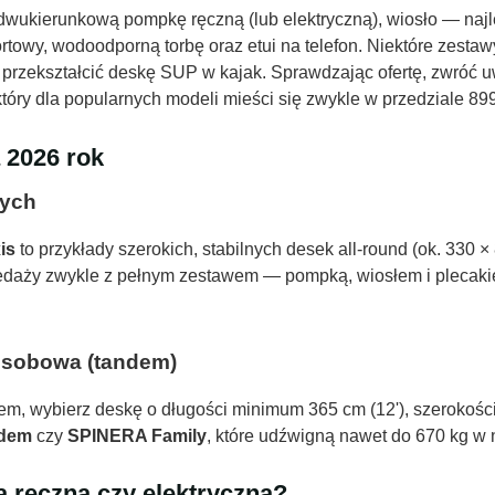
wukierunkową pompkę ręczną (lub elektryczną), wiosło — najle
rtowy, wodoodporną torbę oraz etui na telefon. Niektóre zesta
 przekształcić deskę SUP w kajak. Sprawdzając ofertę, zwróć
który dla popularnych modeli mieści się zwykle w przedziale 899
 2026 rok
cych
is
to przykłady szerokich, stabilnych desek all-round (ok. 330 
sprzedaży zwykle z pełnym zestawem — pompką, wiosłem i plecaki
osobowa (tandem)
iem, wybierz deskę o długości minimum 365 cm (12'), szerokośc
ndem
czy
SPINERA Family
, które udźwigną nawet do 670 kg w 
ręczna czy elektryczna?