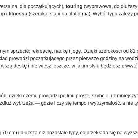
ersalna, dla początkujących),
touring
(wyprawowa, do dłuższy
gi i fitnessu
(szeroka, stabilna platforma). Wybór typu zależy p
nym sprzęcie: rekreację, naukę i jogę. Dzięki szerokości od 8
okład prowadzi początkującego przez pierwsze godziny na wodz
erwszą deskę i nie wiesz jeszcze, w jakim stylu będziesz pływać
 dzięki czemu prowadzi po linii prostej szybciej i z mniejszy
dłuż wybrzeża — gdzie liczy się tempo i wytrzymałość, a nie tyl
70 cm) i dłuższa niż pozostałe typy, co przekłada się na wyżs