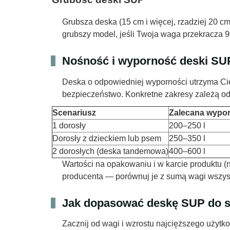
Grubsza deska (15 cm i więcej, rzadziej 20 c
grubszy model, jeśli Twoja waga przekracza
Nośność i wyporność deski SUP 
Deska o odpowiedniej wyporności utrzyma Cię
bezpieczeństwo. Konkretne zakresy zależą od l
Scenariusz
Zalecana wypo
1 dorosły
200–250 l
Dorosły z dzieckiem lub psem
250–350 l
2 dorosłych (deska tandemowa)
400–600 l
Wartości na opakowaniu i w karcie produktu (
producenta — porównuj je z sumą wagi wszystk
Jak dopasować deskę SUP do s
Zacznij od wagi i wzrostu najcięższego użytk