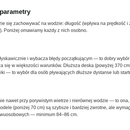
 parametry
zie się zachowywać na wodzie: długość (wpływa na prędkość i 
). Poniżej omawiamy każdy z nich osobno.
 błyskawicznie i wybacza błędy początkującym — to dobry wybó
a się w większości warunków. Dłuższa deska (powyżej 370 cm, d
hniki — to wybór dla osób pływających dłuższe dystanse lub sta
ie nawet przy porywistym wietrze i nierównej wodzie — to ona,
dele (poniżej 70 cm) są szybsze i bardziej zwrotne, ale wym
li dwuosobowych — minimum 84–86 cm.