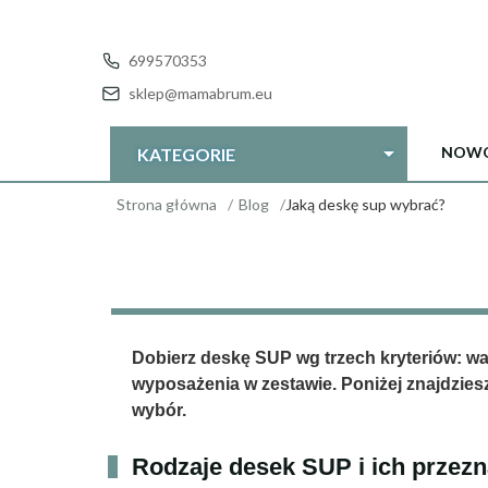
699570353
sklep@mamabrum.eu
NOWO
KATEGORIE
Strona główna
Blog
Jaką deskę sup wybrać?
Dobierz deskę SUP wg trzech kryteriów: wagi
wyposażenia w zestawie. Poniżej znajdziesz
wybór.
Rodzaje desek SUP i ich przez