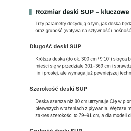
Rozmiar deski SUP – kluczowe
Trzy parametry decydują o tym, jak deska będ
oraz grubość (wpływa na sztywność i nośność
Długość deski SUP
Krótsza deska (do ok. 300 cm / 9'10") skręca
mieści się w przedziale 301–369 cm i sprawdz
linii prostej, ale wymaga już pewniejszej tec
Szerokość deski SUP
Deska szersza niż 80 cm utrzymuje Cię w pion
pierwszych wrażeniach z pływania. Węższe mo
zakres szerokości to 79–91 cm, a dla mode
Grubość deski SUP