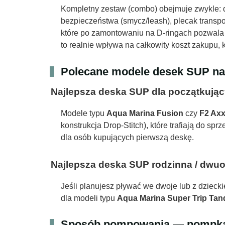
Kompletny zestaw (combo) obejmuje zwykle: d
bezpieczeństwa (smycz/leash), plecak transpo
które po zamontowaniu na D-ringach pozwala
to realnie wpływa na całkowity koszt zakupu, 
Polecane modele desek SUP na
Najlepsza deska SUP dla początkują
Modele typu
Aqua Marina Fusion
czy
F2 Axx
konstrukcja Drop-Stitch), które trafiają do 
dla osób kupujących pierwszą deskę.
Najlepsza deska SUP rodzinna / dwu
Jeśli planujesz pływać we dwoje lub z dzieck
dla modeli typu
Aqua Marina Super Trip Ta
Sposób pompowania — pompka 