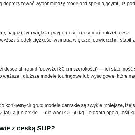
ją doprecyzować wybór między modelami spełniającymi już pod
er, bagaż), tym większej wyporności i nośności potrzebujesz —
yższy środek ciężkości wymaga większej powierzchni stabiliz
ej desce all-round (powyżej 80 cm szerokości) — jej stabilność
ęższe i dłuższe modele touringowe lub wyścigowe, które nagr
o konkretnych grup: modele damskie są zwykle mniejsze, lżejs
 lat), a juniorskie — dla wagi 40–60 kg. To dobra opcja, jeśli ku
awie z deską SUP?