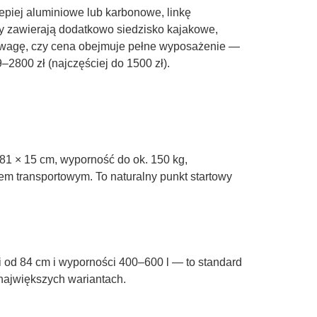
piej aluminiowe lub karbonowe, linkę
wy zawierają dodatkowo siedzisko kajakowe,
 uwagę, czy cena obejmuje pełne wyposażenie —
–2800 zł (najczęściej do 1500 zł).
× 81 × 15 cm, wyporność do ok. 150 kg,
em transportowym. To naturalny punkt startowy
i od 84 cm i wyporności 400–600 l — to standard
największych wariantach.