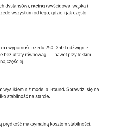
ch dystansów),
racing
(wyścigowa, wąska i
rzede wszystkim od tego, gdzie i jak często
1 cm i wyporności rzędu 250–350 l udźwignie
ie bez utraty równowagi — nawet przy lekkim
 najczęściej.
m wysiłkiem niż model all-round. Sprawdzi się na
ko stabilność na starcie.
zą prędkość maksymalną kosztem stabilności.