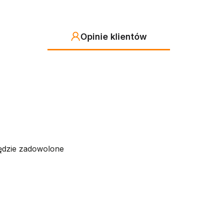
ksyczny
Opinie klientów
 cm
a normy EN 71-1, EN 71-2, EN 71-3 i EN 71-8 oraz ma certyf
oślizgowe, co gwarantuje bezpieczne korzystanie przez dzieci 
ędzie zadowolone