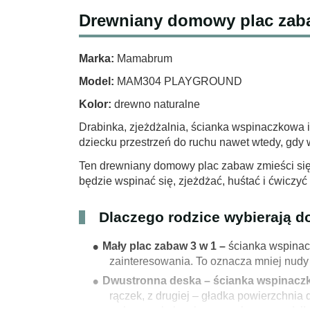
Drewniany domowy plac zaba
Marka:
Mamabrum
Model:
MAM304 PLAYGROUND
Kolor:
drewno naturalne
Drabinka, zjeżdżalnia, ścianka wspinaczkowa 
dziecku przestrzeń do ruchu nawet wtedy, gdy 
Ten drewniany domowy plac zabaw zmieści się w
będzie wspinać się, zjeżdżać, huśtać i ćwicz
Dlaczego rodzice wybierają
Mały plac zabaw 3 w 1 –
ścianka wspinacz
zainteresowania. To oznacza mniej nudy
Dwustronna deska – ścianka wspinaczko
rączek, z drugiej – gładka powierzchnia 