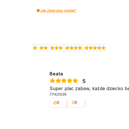
Materiały: lite drewno bukowe, sklejka
Jak zbieramy opinie?
Wykończenie: lakier na bazie wody, nieto
Wymiary opakowania: 125,5 × 43,5 × 18,5
Waga z opakowaniem: 19,3 kg
Wiek: 3+
Bezpieczeństwo
Drewniany domowy plac zabaw Mamabrum spełni
krawędzie, gładkie powierzchnie i nóżki antyp
Beata
rodzica.
5
Super plac zabaw, każde dziecko b
7/14/2026
0
0