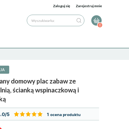
Zaloguj się
Zarejestruj mnie
Wyszukiwarka:
0
JA
any domowy plac zabaw ze
lnią, ścianką wspinaczkową i
ką
.0/5
1
ocena produktu