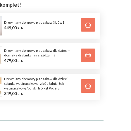
 komplet!
Drewniany domowy plac zabaw XL 5w1
449,
00
PLN
Drewniany domowy plac zabaw dla dzieci –
domek z drabinkami i zjeżdżalnią
479,
00
PLN
Drewniany domowy plac zabaw dla dzieci -
ścianka wspinaczkowa, zjeżdżalnia, łuk
wspinaczkowy/bujak i trójkąt Piklera
349,
00
PLN