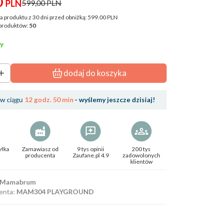
0
PLN
599,00 PLN
a produktu z 30 dni przed obniżką:
599.00 PLN
produktów:
50
y
dodaj do koszyka
w ciągu
12 godz. 50 min
- wyślemy jeszcze dzisiaj!
yłka
Zamawiasz od
9 tys opinii
200 tys
producenta
Zaufane.pl 4.9
zadowolonych
klientów
Mamabrum
enta:
MAM304 PLAYGROUND