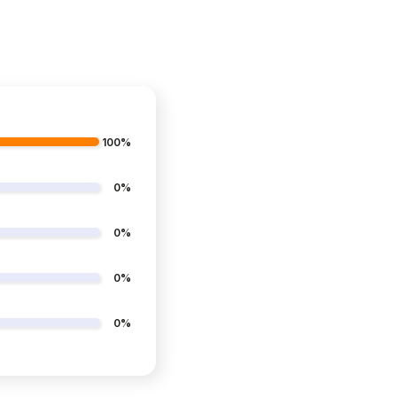
ięc osobnego pokoju ani dużej przestrzeni,
 kg, więc z tym zadaniem poradzisz sobie w
100%
ości, które budują siłę mięśni, równowagę i
zestrzeni.
0%
0%
0%
0%