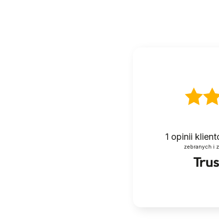
niecałe 120 cm, więc mieści się pod większośc
żeby stworzyć dziecku strefę ruchu.
A jeśli pogoda dopisze, wystarczy przenieść p
pojedynkę.
Ruch, który rozwija
Dla dziecka ten drewniany, domowy plac zabaw 
koordynację całego ciała. Dla rodzica – pewnoś
Specyfikacja
1
opinii klie
zebranych i 
Wymiary konstrukcji: 118 × 105 × 119,5 c
Wymiary zjeżdżalni/ścianki: 40 × 120 cm
Siedzisko huśtawki: 50 × 30 × 1,5 cm (kszt
Długość lin huśtawki: 170 cm
Waga: 18,3 kg
Maks. obciążenie: 50 kg