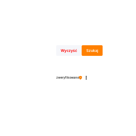
Wyczyść
Szukaj
ikat CE. Konstrukcja ma zaokrąglone
od 3. roku życia. Zalecamy zabawę pod opieką
zweryfikowano