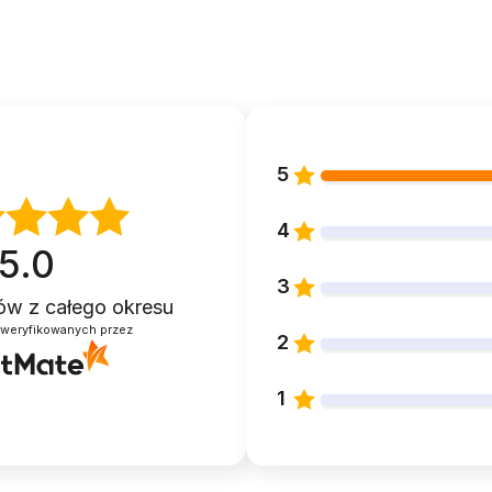
ią standardowych sufitów z dużym zapasem. Nie potrzebujesz w
lac zabaw na taras albo do ogrodu. Konstrukcja waży tylko 18,3
5
to codzienna porcja wspinania, zjeżdżania i huśtania – aktywn
4
ć, że pociecha rusza się i bawi w bezpiecznej, przemyślanej pr
5.0
3
ntów
z całego okresu
zweryfikowanych przez
m
2
ałt chmurki)
1