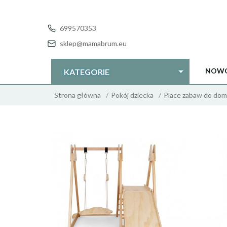
699570353
sklep@mamabrum.eu
NOWO
KATEGORIE
Strona główna
Pokój dziecka
Place zabaw do do