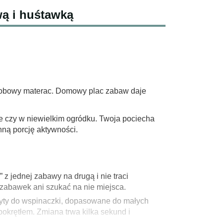
ą i huśtawką
osobowy materac. Domowy plac zabaw daje
ie czy w niewielkim ogródku. Twoja pociecha
nną porcję aktywności.
z jednej zabawy na drugą i nie traci
 zabawek ani szukać na nie miejsca.
wyty do wspinaczki, dopasowane do małych
pokrętłem. Zmiana trwa kilka sekund i