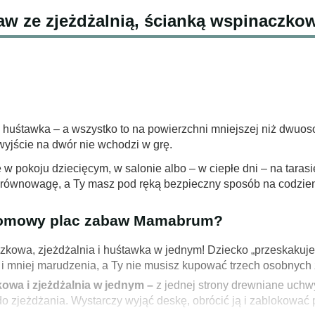
w ze zjeżdżalnią, ścianką wspinaczkow
i huśtawka – a wszystko to na powierzchni mniejszej niż dwu
wyjście na dwór nie wchodzi w grę.
 pokoju dziecięcym, w salonie albo – w ciepłe dni – na taras
yć równowagę, a Ty masz pod ręką bezpieczny sposób na codzie
 domowy plac zabaw Mamabrum?
kowa, zjeżdżalnia i huśtawka w jednym! Dziecko „przeskakuje” 
 i mniej marudzenia, a Ty nie musisz kupować trzech osobnych
wa i zjeżdżalnia w jednym –
z jednej strony drewniane uch
do zjeżdżania. Wystarczy wyjąć deskę, obrócić ją i zablokować 