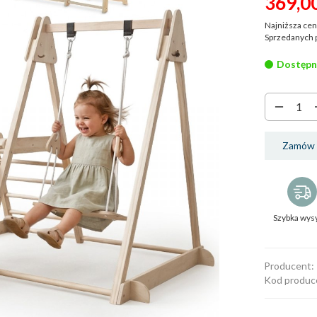
369,
0
Najniższa cen
Sprzedanych 
Dostępn
Zamów 
Szybka wys
Producent:
Kod produc