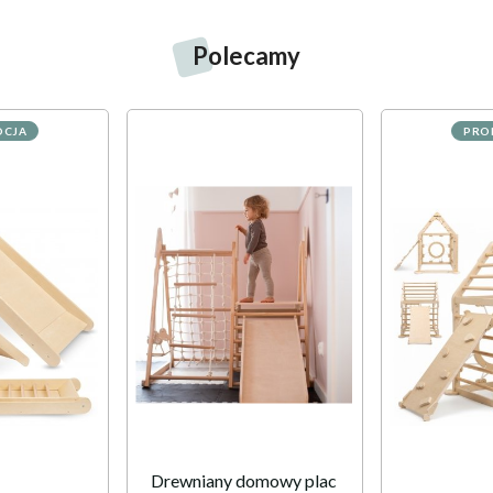
Polecamy
CJA
PRO
Drewniany domowy plac