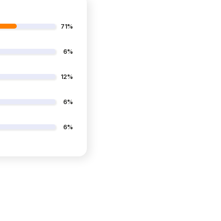
m okazja do kształtowania
koordynacji
 pobudzają także jego wyobraźnię i
71%
6%
12%
6%
6%
kie wymogi bezpieczeństwa
, obowiązujące w