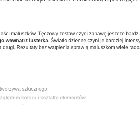
ności maluszków. Tęczowy zestaw czyni zabawę jeszcze bardzi
go wewnątrz lusterka
. Światło dzienne czyni je bardziej int
 drugi. Rezultaty bez wątpienia sprawią maluszkom wiele radoś
z tworzywa sztucznego
ględem koloru i kształtu elementów
ż w terapii integracji sensorycznej
zczegół