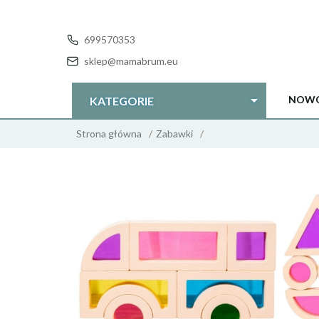
699570353
sklep@mamabrum.eu
NOWO
KATEGORIE
Strona główna
Zabawki