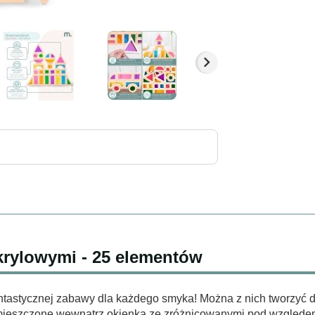
krylowymi - 25 elementów
antastycznej zabawy dla każdego smyka! Można z nich tworzyć 
mieszczone wewnątrz okienka ze zróżnicowanymi pod względem 