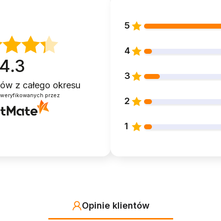
nstrukcji to znakomity
trening chwytu
dla maluszka, a zaraze
o ćwiczy
sprawność manualną
, ale nie tylko. Tęczowe
klocki
5
4
4.3
3
ntów
z całego okresu
zweryfikowanych przez
2
1
lowe (kolorowe panele)
czowych klocków nie posiada ostrych krawędzi.
Spełnia wszel
Opinie klientów