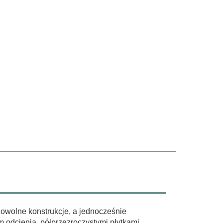
dowolne konstrukcje, a jednocześnie
odcienia, półprzezroczystymi płytkami.