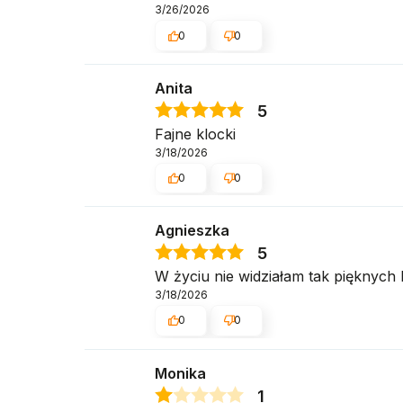
3/26/2026
0
0
Anita
5
Fajne klocki
3/18/2026
0
0
Agnieszka
5
W życiu nie widziałam tak pięknych 
3/18/2026
0
0
Monika
1