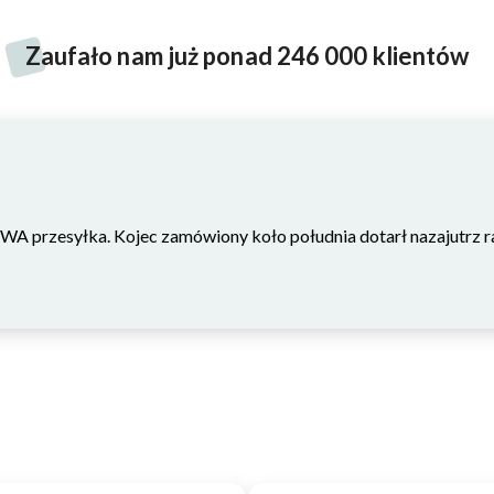
ne wykonanie
Z
aufało nam już ponad 246 000 klientów
na zabawa , która nigdy nie nudzi się maluszkom. Tęczowy zest
dzając ich zmysły. Zawarte w nim elementy to
źródło liczny
ażony rozwój dziecka.
 przesyłka. Kojec zamówiony koło południa dotarł nazajutrz ra
 tęczowym zestawem
łcie i kolorze lusterka. Okienka przybierają zróżnicowane odci
styczna zabawa, a zarazem znakomity
wstęp do nauki kolorów 
kami maluch może odkrywać świat kolorów i zachwycać się nim.
sprawności manualnej