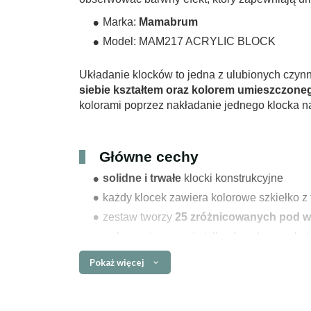
Marka:
Mamabrum
Model: MAM217 ACRYLIC BLOCK
Układanie klocków to jedna z ulubionych czyn
siebie kształtem oraz kolorem umieszczone
kolorami poprzez nakładanie jednego klocka na
Główne cechy
solidne i trwałe
klocki konstrukcyjne
każdy klocek zawiera kolorowe szkiełko 
zestaw tworzy
25 zróżnicowanych pod wz
wykorzystywany nie tylko do zabawy, ale te
staranne wykończenie, z troską o każdy s
Pokaż więcej
minimalistyczny design
ekologiczny charakter