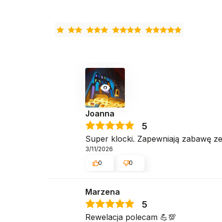
Joanna
5
Super klocki. Zapewniają zabawę ze 
3/11/2026
0
0
Marzena
5
Rewelacja polecam 💪💯