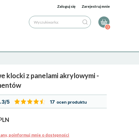
Zaloguj się
Zarejestruj mnie
Wyszukiwarka:
0
 klocki z panelami akrylowymi -
mentów
.3/5
17
ocen produktu
PLN
ny, poinformuj mnie o dostępności