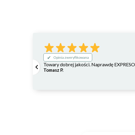
wysoka odporność na uszkodzenia, solid
dla dzieci powyżej 2. roku życia
Klocki, które rozwijają zmysły
Układanie klocków to bez wątpienia fantastycz
smykom mnóstwo radości, a jednocześnie pobu
stymulacji sensorycznej, wspomagają zrównow
Opinia zweryfikowana
Towary dobrej jakości. Naprawdę EXPRESOWA
Tomasz P.
Nauka kolorów i kształtów z
Zestaw zawiera aż 25 elementów o różnym kszta
ilości nałożonych na siebie klocków. To fanta
prostokąt, trójkąt czy koło. Z tęczowymi kloc
źródło rozrywki, jak i do nauki.
Tęczowe klocki dla rozwoju 