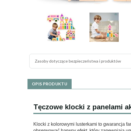
Zasoby dotyczące bezpieczeństwa i produktów
OPIS PRODUKTU
Tęczowe klocki z panelami a
Klocki z kolorowymi lusterkami to gwarancja f
obserwować barwny efekt, który zapewniają u