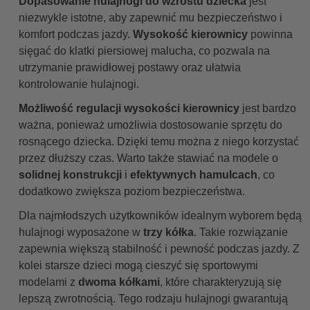
Dopasowanie hulajnogi do wzrostu dziecka
jest
niezwykle istotne, aby zapewnić mu bezpieczeństwo i
komfort podczas jazdy.
Wysokość kierownicy
powinna
sięgać do klatki piersiowej malucha, co pozwala na
utrzymanie prawidłowej postawy oraz ułatwia
kontrolowanie hulajnogi.
Możliwość regulacji wysokości kierownicy
jest bardzo
ważna, ponieważ umożliwia dostosowanie sprzętu do
rosnącego dziecka. Dzięki temu można z niego korzystać
przez dłuższy czas. Warto także stawiać na modele o
solidnej konstrukcji
i
efektywnych hamulcach
, co
dodatkowo zwiększa poziom bezpieczeństwa.
Dla najmłodszych użytkowników idealnym wyborem będą
hulajnogi wyposażone w
trzy kółka
. Takie rozwiązanie
zapewnia większą stabilność i pewność podczas jazdy. Z
kolei starsze dzieci mogą cieszyć się sportowymi
modelami z
dwoma kółkami
, które charakteryzują się
lepszą zwrotnością. Tego rodzaju hulajnogi gwarantują