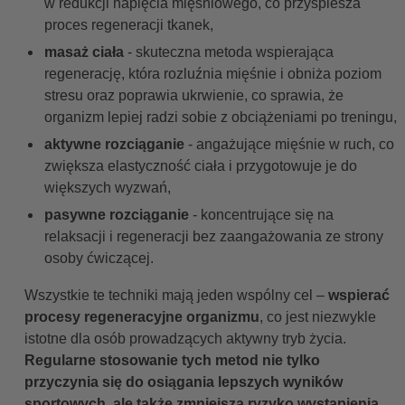
w redukcji napięcia mięśniowego, co przyspiesza
proces regeneracji tkanek,
masaż ciała
- skuteczna metoda wspierająca
regenerację, która rozluźnia mięśnie i obniża poziom
stresu oraz poprawia ukrwienie, co sprawia, że
organizm lepiej radzi sobie z obciążeniami po treningu,
aktywne rozciąganie
- angażujące mięśnie w ruch, co
zwiększa elastyczność ciała i przygotowuje je do
większych wyzwań,
pasywne rozciąganie
- koncentrujące się na
relaksacji i regeneracji bez zaangażowania ze strony
osoby ćwiczącej.
Wszystkie te techniki mają jeden wspólny cel –
wspierać
procesy regeneracyjne organizmu
, co jest niezwykle
istotne dla osób prowadzących aktywny tryb życia.
Regularne stosowanie tych metod nie tylko
przyczynia się do osiągania lepszych wyników
sportowych, ale także zmniejsza ryzyko wystąpienia