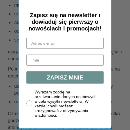
masaże,
rozciąganie,
Zapisz się na newsletter i
dowiaduj się pierwszy o
akupresura,
nowościach i promocjach!
odpowiednia dieta,
sen oraz odpoczynek.
mogą znacznie przyspieszyć proces odbudowy mięśni i
obniżyć ryzyko kontuzji.
Po intensywnym treningu mięśnie potrzebują czasu na
regenerację. To złożony proces, który obejmuje:
ZAPISZ MNIE
usuwanie kwasu mlekowego gromadzącego się
Wyrażam zgodę na
podczas wysiłku,
przetwarzanie danych osobowych
w celu wysyłki newslettera. W
naprawę mikrouszkodzeń włókien mięśniowych.
każdej chwili możesz
zrezygnować z otrzymywania
Czas potrzebny na regenerację może wynosić od kilku
wiadomości.
godzin do nawet kilku dni i jest uzależniony od
intensywności ćwiczeń oraz zastosowanych metod