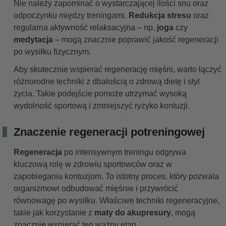
Nie należy zapominać o wystarczającej ilości snu oraz
odpoczynku między treningami.
Redukcja stresu
oraz
regularna aktywność relaksacyjna – np.
joga
czy
medytacja
– mogą znacznie poprawić jakość regeneracji
po wysiłku fizycznym.
Aby skutecznie wspierać regenerację mięśni, warto łączyć
różnorodne techniki z dbałością o zdrową dietę i styl
życia. Takie podejście pomoże utrzymać wysoką
wydolność sportową i zmniejszyć ryzyko kontuzji.
Znaczenie regeneracji potreningowej
Regeneracja
po intensywnym treningu odgrywa
kluczową rolę w zdrowiu sportowców oraz w
zapobieganiu kontuzjom. To istotny proces, który pozwala
organizmowi odbudować mięśnie i przywrócić
równowagę po wysiłku. Właściwe techniki regeneracyjne,
takie jak korzystanie z
maty do akupresury
, mogą
znacznie wspierać ten ważny etap.