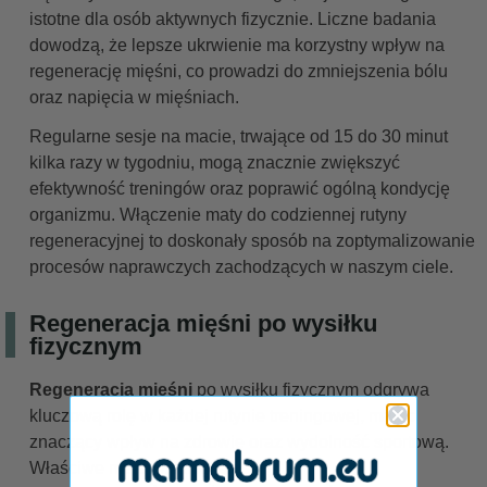
istotne dla osób aktywnych fizycznie. Liczne badania
dowodzą, że lepsze ukrwienie ma korzystny wpływ na
regenerację mięśni, co prowadzi do zmniejszenia bólu
oraz napięcia w mięśniach.
Regularne sesje na macie, trwające od 15 do 30 minut
kilka razy w tygodniu, mogą znacznie zwiększyć
efektywność treningów oraz poprawić ogólną kondycję
organizmu. Włączenie maty do codziennej rutyny
regeneracyjnej to doskonały sposób na zoptymalizowanie
procesów naprawczych zachodzących w naszym ciele.
Regeneracja mięśni po wysiłku
fizycznym
Regeneracja mięśni
po wysiłku fizycznym odgrywa
kluczową rolę w każdej rutynie treningowej, mając
znaczący wpływ na zdrowie oraz wydolność sportową.
Właściwe metody, takie jak: