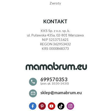
Zwroty
KONTAKT
KKS Sp. z o.o. sp. k.
ul. Puławska 435a, 02-801 Warszawa
NIP 5213711621
REGON 362953432
KRS 0000868373
699570353
sklep@mamabrum.eu