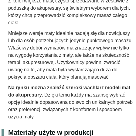
Z kolei większe maty, często sprzedawane w zestawie z
poduszką do akupresury, są świetnym wyborem dla tych,
którzy chcą przeprowadzić kompleksowy masaż całego
ciała.
Mniejsze wersje maty idealnie nadają się dla nowicjuszy
lub dla osób potrzebujących jedynie punktowego masażu.
Właściwy dobór wymiarów ma znaczący wpływ nie tylko
na wygodę korzystania z maty, ale także na skuteczność
terapii akupresurowej. Użytkownicy powinni zwrócić
uwagę na to, aby mata była wystarczająco duża do
pokrycia obszaru ciała, który planują masować.
Na rynku można znaleźć szeroki wachlarz modeli mat
do akupresury
. Dzięki temu każdy ma szansę wybrać
opcję idealnie dopasowaną do swoich unikalnych potrzeb
oraz preferencji związanych z komfortem i sposobem
użycia maty.
Materiały użyte w produkcji