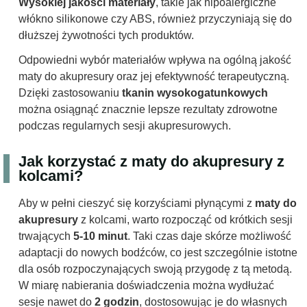
Wysokiej jakości materiały
, takie jak hipoalergiczne
włókno silikonowe czy ABS, również przyczyniają się do
dłuższej żywotności tych produktów.
Odpowiedni wybór materiałów wpływa na ogólną jakość
maty do akupresury oraz jej efektywność terapeutyczną.
Dzięki zastosowaniu
tkanin wysokogatunkowych
można osiągnąć znacznie lepsze rezultaty zdrowotne
podczas regularnych sesji akupresurowych.
Jak korzystać z maty do akupresury z
kolcami?
Aby w pełni cieszyć się korzyściami płynącymi z
maty do
akupresury
z kolcami, warto rozpocząć od krótkich sesji
trwających
5-10 minut
. Taki czas daje skórze możliwość
adaptacji do nowych bodźców, co jest szczególnie istotne
dla osób rozpoczynających swoją przygodę z tą metodą.
W miarę nabierania doświadczenia można wydłużać
sesje nawet do
2 godzin
, dostosowując je do własnych